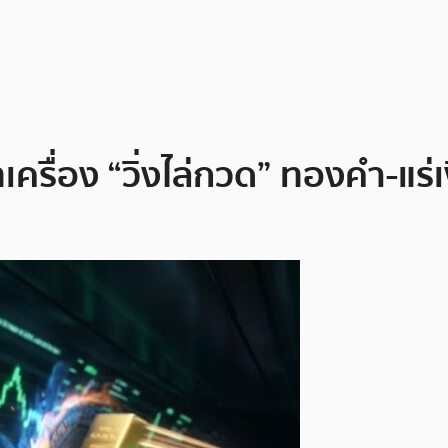
ทเครื่อง “วิ่งไล่กวด” ทองคำ-แร่