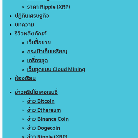
ราคา Ripple (XRP)
ปฏิทินเศรษฐกิจ
บทความ
รีวิวผลิตภัณฑ์
เว็บซื้อขาย
กระเป๋าเก็บเหรียญ
เครื่องขุด
เว็บขุดแบบ Cloud Mining
ห้องเรียน
ข่าวคริปโตเคอเรนซี่
ข่าว Bitcoin
ข่าว Ethereum
ข่าว Binance Coin
ข่าว Dogecoin
ข่าว Ripple (XRP)