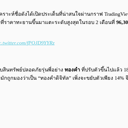
เคราะห์ชื่อดังได้เปิดประเด็นที่น่าสนใจผ่านกราฟ TradingVie
กที่ราคาทะยานขึ้นมาแตะระดับสูงสุดในรอบ 2 เดือนที่
96,3
c.twitter.com/fPOJD9YYRz
บสินทรัพย์ปลอดภัยรุ่นพี่อย่าง
ทองคำ
ที่ปรับตัวขึ้นไปแล้ว 
กถูกมองว่าเป็น “ทองคำดิจิทัล” เพิ่งจะขยับตัวเพียง 14% จึ