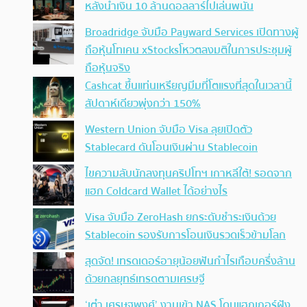
หลังนำเงิน 10 ล้านดอลลาร์ไปเล่นพนัน
Broadridge จับมือ Payward Services เปิดทางผู้
ถือหุ้นโทเคน xStocksโหวตลงมติในการประชุมผู้
ถือหุ้นจริง
Cashcat ขึ้นแท่นเหรียญมีมที่โตแรงที่สุดในเวลานี้
สัปดาห์เดียวพุ่งกว่า 150%
Western Union จับมือ Visa ลุยเปิดตัว
Stablecard ดันโอนเงินผ่าน Stablecoin
ไขความลับนักลงทุนคริปโทฯ เกาหลีใต้! รอดจาก
แฮก Coldcard Wallet ได้อย่างไร
Visa จับมือ ZeroHash ยกระดับชำระเงินด้วย
Stablecoin รองรับการโอนเงินรวดเร็วข้ามโลก
สุดจัด! เทรดเดอร์อายุน้อยฟันกำไรเกือบครึ่งล้าน
ด้วยกลยุทธ์เทรดตามเศรษฐี
‘เต๋า เศรษฐพงศ์’ งานเข้า NAS โดนแฮกเกอร์ฝัง