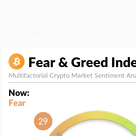
สภาวะตลาด (ความกลัว vs ความโลภ)