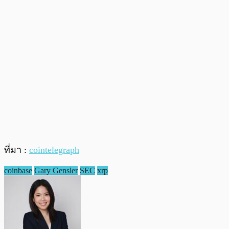
ที่มา :
cointelegraph
coinbase
Gary Gensler
SEC
xrp