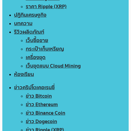
ราคา Ripple (XRP)
ปฏิทินเศรษฐกิจ
บทความ
รีวิวผลิตภัณฑ์
เว็บซื้อขาย
กระเป๋าเก็บเหรียญ
เครื่องขุด
เว็บขุดแบบ Cloud Mining
ห้องเรียน
ข่าวคริปโตเคอเรนซี่
ข่าว Bitcoin
ข่าว Ethereum
ข่าว Binance Coin
ข่าว Dogecoin
ข่าว Ripple (XRP)