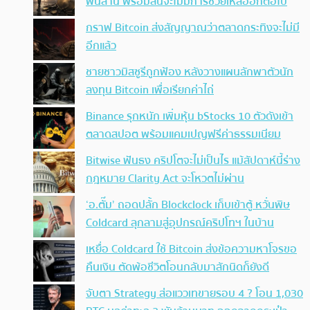
พันล้าน พร้อมลั่นจะไม่มีการช่วยเหลืออีกต่อไป
กราฟ Bitcoin ส่งสัญญาณว่าตลาดกระทิงจะไม่มี
อีกแล้ว
ชายชาวมิสซูรีถูกฟ้อง หลังวางแผนลักพาตัวนัก
ลงทุน Bitcoin เพื่อเรียกค่าไถ่
Binance รุกหนัก เพิ่มหุ้น bStocks 10 ตัวดังเข้า
ตลาดสปอต พร้อมแคมเปญฟรีค่าธรรมเนียม
Bitwise ฟันธง คริปโตจะไม่เป็นไร แม้สัปดาห์นี้ร่าง
กฎหมาย Clarity Act จะโหวตไม่ผ่าน
‘อ.ตั๊ม’ ถอดปลั้ก Blockclock เก็บเข้าตู้ หวั่นพิษ
Coldcard ลุกลามสู่อุปกรณ์คริปโทฯ ในบ้าน
เหยื่อ Coldcard ใช้ Bitcoin ส่งข้อความหาโจรขอ
คืนเงิน ตัดพ้อชีวิตโอนกลับมาสักนิดก็ยังดี
จับตา Strategy ส่อแววเทขายรอบ 4 ? โอน 1,030