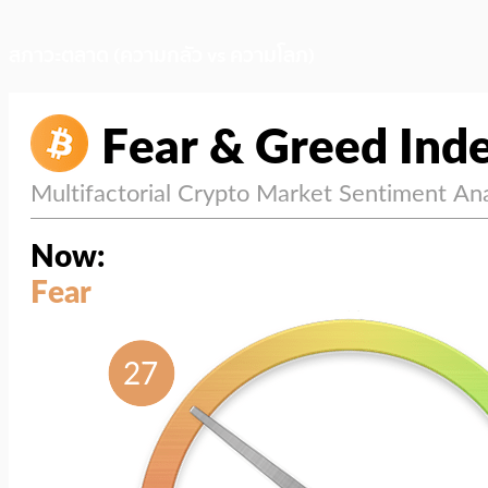
สภาวะตลาด (ความกลัว vs ความโลภ)