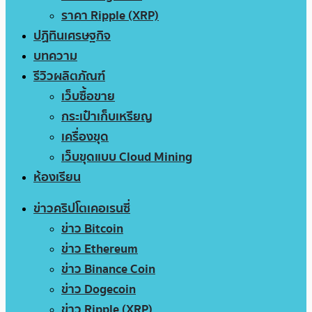
ราคา Ripple (XRP)
ปฏิทินเศรษฐกิจ
บทความ
รีวิวผลิตภัณฑ์
เว็บซื้อขาย
กระเป๋าเก็บเหรียญ
เครื่องขุด
เว็บขุดแบบ Cloud Mining
ห้องเรียน
ข่าวคริปโตเคอเรนซี่
ข่าว Bitcoin
ข่าว Ethereum
ข่าว Binance Coin
ข่าว Dogecoin
ข่าว Ripple (XRP)