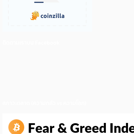
ติดตามเราบน Facebook
สภาวะตลาด (ความกลัว vs ความโลภ)