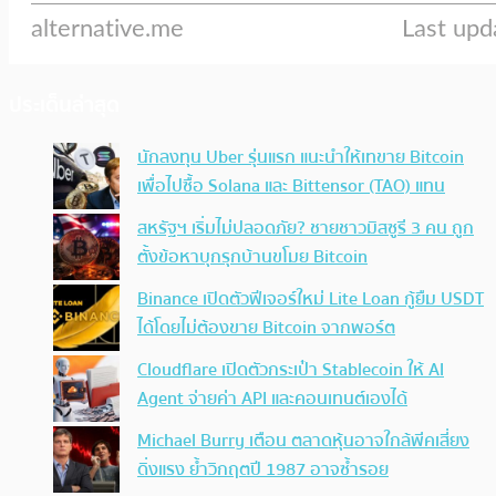
ประเด็นล่าสุด
นักลงทุน Uber รุ่นแรก แนะนำให้เทขาย Bitcoin
เพื่อไปซื้อ Solana และ Bittensor (TAO) แทน
สหรัฐฯ เริ่มไม่ปลอดภัย? ชายชาวมิสซูรี 3 คน ถูก
ตั้งข้อหาบุกรุกบ้านขโมย Bitcoin
Binance เปิดตัวฟีเจอร์ใหม่ Lite Loan กู้ยืม USDT
ได้โดยไม่ต้องขาย Bitcoin จากพอร์ต
Cloudflare เปิดตัวกระเป๋า Stablecoin ให้ AI
Agent จ่ายค่า API และคอนเทนต์เองได้
Michael Burry เตือน ตลาดหุ้นอาจใกล้พีคเสี่ยง
ดิ่งแรง ย้ำวิกฤตปี 1987 อาจซ้ำรอย