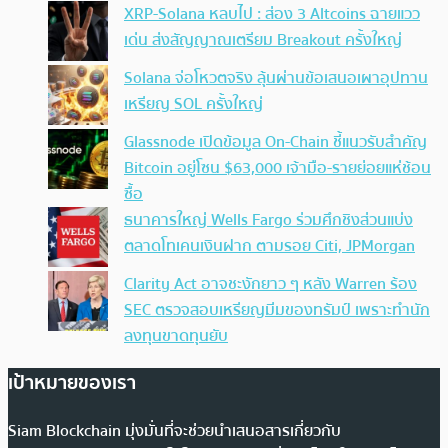
XRP-Solana หลบไป : ส่อง 3 Altcoins ฉายแวว
เด่น ส่งสัญญาณเตรียม Breakout ครั้งใหญ่
Solana จ่อโหวตจริง ลุ้นผ่านข้อเสนอเผาอุปทาน
เหรียญ SOL ครั้งใหญ่
Glassnode เปิดข้อมูล On-Chain ชี้แนวรับสำคัญ
Bitcoin อยู่โซน $63,000 เจ้ามือ-รายย่อยแห่ช้อน
ซื้อ
ธนาคารใหญ่ Wells Fargo ร่วมศึกชิงส่วนแบ่ง
ตลาดโทเคนเงินฝาก ตามรอย Citi, JPMorgan
Clarity Act อาจชะงักยาว ๆ หลัง Warren ร้อง
SEC ตรวจสอบเหรียญมีมของทรัมป์ เพราะทำนัก
ลงทุนขาดทุนยับ
เป้าหมายของเรา
Siam Blockchain มุ่งมั่นที่จะช่วยนำเสนอสารเกี่ยวกับ