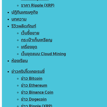
ราคา Ripple (XRP)
ปฏิทินเศรษฐกิจ
บทความ
รีวิวผลิตภัณฑ์
เว็บซื้อขาย
กระเป๋าเก็บเหรียญ
เครื่องขุด
เว็บขุดแบบ Cloud Mining
ห้องเรียน
ข่าวคริปโตเคอเรนซี่
ข่าว Bitcoin
ข่าว Ethereum
ข่าว Binance Coin
ข่าว Dogecoin
ข่าว Ripple (XRP)