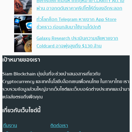
Bernstein เตือนหากกฎหมาย CLARITY Act ไม่
ผ่าน อาจกดดันราคาคริปโตให้ดิ่งลงอีกระลอก
ทั่วโลกช็อก Telegram หายจาก App Store
ชั่วคราว ก่อนกลับมาใช้งานได้ปกติ
Galaxy Research ประเมินความเสียหายจาก
Coldcard อาจพุ่งสูงถึง $130 ล้าน
เป้าหมายของเรา
Siam Blockchain มุ่งมั่นที่จะช่วยนำเสนอสารเกี่ยวกับ
Cryptocurrency และเทคโนโลยีบล็อกเชนเพื่อคนไทย ในภาษาไทย เรา
รวบรวมข้อมูลส่วนใหญ่จากเว็บไซต์และเว็บบอร์ดต่างประเทศและนำมา
แปลส่งตรงถึงฟีดคุณ
เกี่ยวกับเว็บไซต์นี้
ทีมงาน
ติดต่อเรา