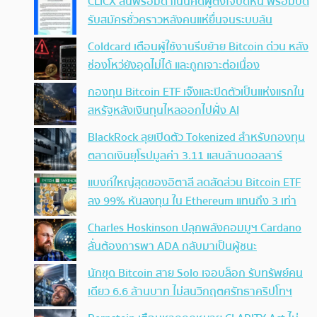
CLICX ลั่นพร้อมดำเนินคดีผู้ตั้งใจบิดหนี้ พร้อมปิด
รับสมัครชั่วคราวหลังคนแห่ยื่นจนระบบล้น
Coldcard เตือนผู้ใช้งานรีบย้าย Bitcoin ด่วน หลัง
ช่องโหว่ยังอุดไม่ได้ และถูกเจาะต่อเนื่อง
กองทุน Bitcoin ETF เจ๊งและปิดตัวเป็นแห่งแรกใน
สหรัฐหลังเงินทุนไหลออกไปฝั่ง AI
BlackRock ลุยเปิดตัว Tokenized สำหรับกองทุน
ตลาดเงินยุโรปมูลค่า 3.11 แสนล้านดอลลาร์
แบงก์ใหญ่สุดของอิตาลี ลดสัดส่วน Bitcoin ETF
ลง 99% หันลงทุน ใน Ethereum แทนถึง 3 เท่า
Charles Hoskinson ปลุกพลังคอมมูฯ Cardano
ลั่นต้องการพา ADA กลับมาเป็นผู้ชนะ
นักขุด Bitcoin สาย Solo เจอบล็อก รับทรัพย์คน
เดียว 6.6 ล้านบาท ไม่สนวิกฤตศรัทธาคริปโทฯ