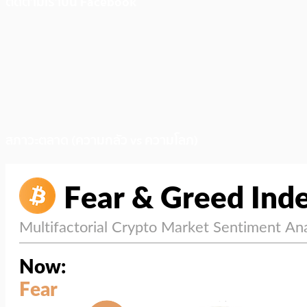
ติดตามเราบน Facebook
สภาวะตลาด (ความกลัว vs ความโลภ)