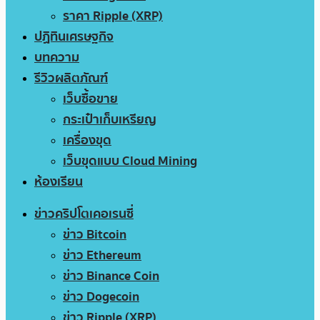
ราคา Ripple (XRP)
ปฏิทินเศรษฐกิจ
บทความ
รีวิวผลิตภัณฑ์
เว็บซื้อขาย
กระเป๋าเก็บเหรียญ
เครื่องขุด
เว็บขุดแบบ Cloud Mining
ห้องเรียน
ข่าวคริปโตเคอเรนซี่
ข่าว Bitcoin
ข่าว Ethereum
ข่าว Binance Coin
ข่าว Dogecoin
ข่าว Ripple (XRP)