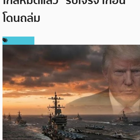
ใกล้หมดแล้ว” รีบเจรจาก่อน
โดนถล่ม
ต่างประเทศ