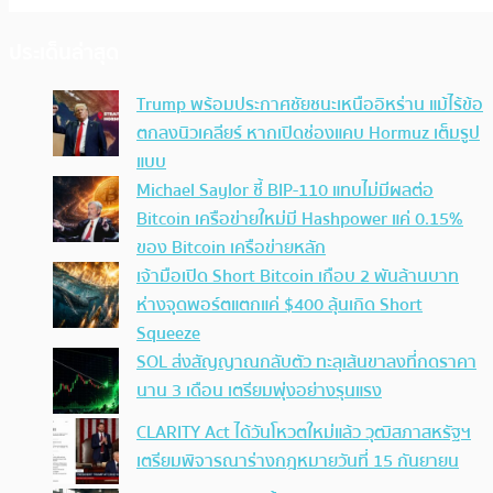
ประเด็นล่าสุด
Trump พร้อมประกาศชัยชนะเหนืออิหร่าน แม้ไร้ข้อ
ตกลงนิวเคลียร์ หากเปิดช่องแคบ Hormuz เต็มรูป
แบบ
Michael Saylor ชี้ BIP-110 แทบไม่มีผลต่อ
Bitcoin เครือข่ายใหม่มี Hashpower แค่ 0.15%
ของ Bitcoin เครือข่ายหลัก
เจ้ามือเปิด Short Bitcoin เกือบ 2 พันล้านบาท
ห่างจุดพอร์ตแตกแค่ $400 ลุ้นเกิด Short
Squeeze
SOL ส่งสัญญาณกลับตัว ทะลุเส้นขาลงที่กดราคา
นาน 3 เดือน เตรียมพุ่งอย่างรุนแรง
CLARITY Act ได้วันโหวตใหม่แล้ว วุฒิสภาสหรัฐฯ
เตรียมพิจารณาร่างกฎหมายวันที่ 15 กันยายน