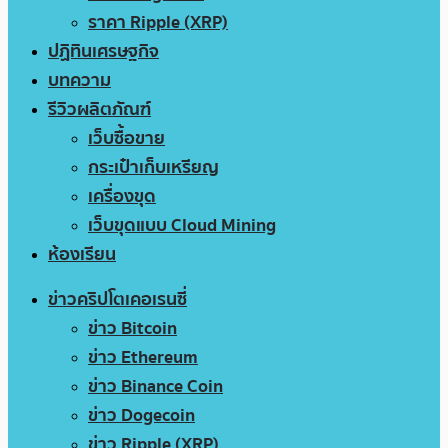
ราคา Ripple (XRP)
ปฏิทินเศรษฐกิจ
บทความ
รีวิวผลิตภัณฑ์
เว็บซื้อขาย
กระเป๋าเก็บเหรียญ
เครื่องขุด
เว็บขุดแบบ Cloud Mining
ห้องเรียน
ข่าวคริปโตเคอเรนซี่
ข่าว Bitcoin
ข่าว Ethereum
ข่าว Binance Coin
ข่าว Dogecoin
ข่าว Ripple (XRP)