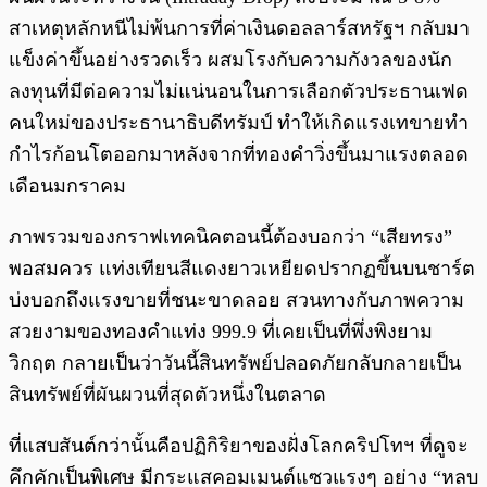
สาเหตุหลักหนีไม่พ้นการที่ค่าเงินดอลลาร์สหรัฐฯ กลับมา
แข็งค่าขึ้นอย่างรวดเร็ว ผสมโรงกับความกังวลของนัก
ลงทุนที่มีต่อความไม่แน่นอนในการเลือกตัวประธานเฟด
คนใหม่ของประธานาธิบดีทรัมป์ ทำให้เกิดแรงเทขายทำ
กำไรก้อนโตออกมาหลังจากที่ทองคำวิ่งขึ้นมาแรงตลอด
เดือนมกราคม
ภาพรวมของกราฟเทคนิคตอนนี้ต้องบอกว่า “เสียทรง”
พอสมควร แท่งเทียนสีแดงยาวเหยียดปรากฏขึ้นบนชาร์ต
บ่งบอกถึงแรงขายที่ชนะขาดลอย สวนทางกับภาพความ
สวยงามของทองคำแท่ง 999.9 ที่เคยเป็นที่พึ่งพิงยาม
วิกฤต กลายเป็นว่าวันนี้สินทรัพย์ปลอดภัยกลับกลายเป็น
สินทรัพย์ที่ผันผวนที่สุดตัวหนึ่งในตลาด
ที่แสบสันต์กว่านั้นคือปฏิกิริยาของฝั่งโลกคริปโทฯ ที่ดูจะ
คึกคักเป็นพิเศษ มีกระแสคอมเมนต์แซวแรงๆ อย่าง “หลบ