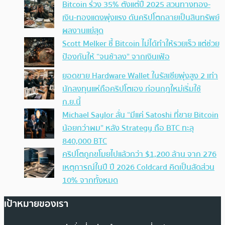
Bitcoin ร่วง 35% ตั้งแต่ปี 2025 สวนทางทอง-
เงิน-ทองแดงพุ่งแรง ดันคริปโตกลายเป็นสินทรัพย์
ผลงานแย่สุด
Scott Melker ชี้ Bitcoin ไม่ได้ทำให้รวยเร็ว แต่ช่วย
ป้องกันให้ “จนช้าลง” จากเงินเฟ้อ
ยอดขาย Hardware Wallet ในรัสเซียพุ่งสูง 2 เท่า
นักลงทุนแห่ถือคริปโตเอง ก่อนกฎใหม่เริ่มใช้
ก.ย.นี้
Michael Saylor ลั่น “มีแค่ Satoshi ที่ขาย Bitcoin
น้อยกว่าผม” หลัง Strategy ถือ BTC ทะลุ
840,000 BTC
คริปโตถูกขโมยไปแล้วกว่า $1,200 ล้าน จาก 276
เหตุการณ์ในปี ปี 2026 Coldcard คิดเป็นสัดส่วน
10% จากทั้งหมด
เป้าหมายของเรา