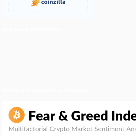
ติดตามเราบน Facebook
สภาวะตลาด (ความกลัว vs ความโลภ)