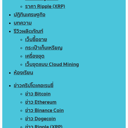
ราคา Ripple (XRP)
ปฏิทินเศรษฐกิจ
บทความ
รีวิวผลิตภัณฑ์
เว็บซื้อขาย
กระเป๋าเก็บเหรียญ
เครื่องขุด
เว็บขุดแบบ Cloud Mining
ห้องเรียน
ข่าวคริปโตเคอเรนซี่
ข่าว Bitcoin
ข่าว Ethereum
ข่าว Binance Coin
ข่าว Dogecoin
ข่าว Ripple (XRP)