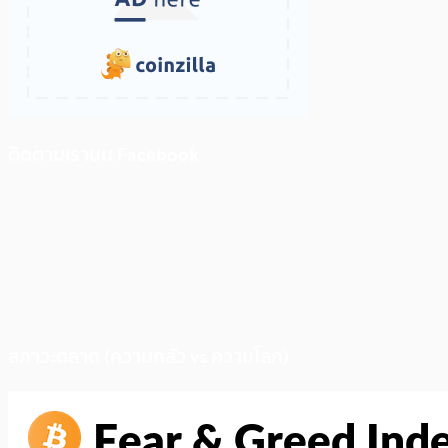
ติดตามเราบน Facebook
สภาวะตลาด (ความกลัว vs ความโลภ)