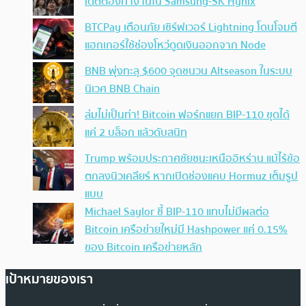
เดตต้องทำงานใน Samsung-SK Hynix
BTCPay เตือนภัย เซิร์ฟเวอร์ Lightning โดนโจมตี
แฮกเกอร์ใช้ช่องโหว่ดูดเงินออกจาก Node
BNB พุ่งทะลุ $600 จุดชนวน Altseason ในระบบ
นิเวศ BNB Chain
ล่มไม่เป็นท่า! Bitcoin ฟอร์กแยก BIP-110 ขุดได้
แค่ 2 บล็อก แล้วดับสนิท
Trump พร้อมประกาศชัยชนะเหนืออิหร่าน แม้ไร้ข้อ
ตกลงนิวเคลียร์ หากเปิดช่องแคบ Hormuz เต็มรูป
แบบ
Michael Saylor ชี้ BIP-110 แทบไม่มีผลต่อ
Bitcoin เครือข่ายใหม่มี Hashpower แค่ 0.15%
ของ Bitcoin เครือข่ายหลัก
เป้าหมายของเรา