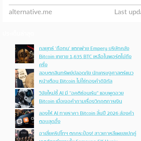
ประเด็นล่าสุด
กลยุทธ์ ‘ถือทน’ แตกพ่าย Empery บริษัทคลัง
Bitcoin เทขาย 1,635 BTC เหลือในพอร์ตไม่ถึง
ครึ่ง
สอบตกสินทรัพย์ปลอดภัย นักเศรษฐศาสตร์แนว
หน้าเตือน Bitcoin ไม่ใช่ทองคำดิจิทัล
วิจัยใหม่ชี้ AI มี “อคติซ่อนเร้น” แอบพูดอวย
Bitcoin เมื่อเจอคำถามเรื่องวิกฤตการเงิน
ลองให้ AI ทายราคา Bitcoin สิ้นปี 2026 ส่องคำ
ตอบสุดอึ้ง
อาเสี่ยคริปโทฯ ตกกระป๋อง! สาวเกาหลีเผยสเปกคู่