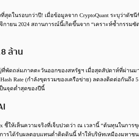
่สุดในรอบกว่าปี! เมื่อข้อมูลจาก CryptoQuant ระบุว่าดัชน
นพฤศจิกายน 2024 สถานการณ์นี้เกิดขึ้นจาก “เคราะห์ซ้ำกรรมซัด
28 ล้าน
ญ่ที่พัดถล่มภาคตะวันออกของสหรัฐฯ เมื่อสุดสัปดาห์ที่ผ่าน
Hash Rate (กำลังขุดรวมของเครือข่าย) ลดลงติดต่อกันถึง 5 
็นจุดต่ำสุดของปีนี้
AI
ex ชี้ให้เห็นความจริงที่เจ็บปวดว่า ณ เวลานี้ “ต้นทุนในการ
รือการได้รับผลตอบแทนต่ำติดดินนี้ ทำให้บริษัทเหมืองมห