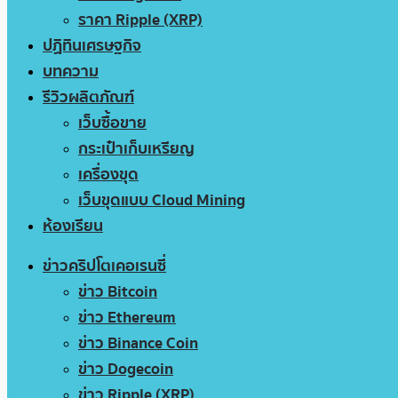
ราคา Ripple (XRP)
ปฏิทินเศรษฐกิจ
บทความ
รีวิวผลิตภัณฑ์
เว็บซื้อขาย
กระเป๋าเก็บเหรียญ
เครื่องขุด
เว็บขุดแบบ Cloud Mining
ห้องเรียน
ข่าวคริปโตเคอเรนซี่
ข่าว Bitcoin
ข่าว Ethereum
ข่าว Binance Coin
ข่าว Dogecoin
ข่าว Ripple (XRP)