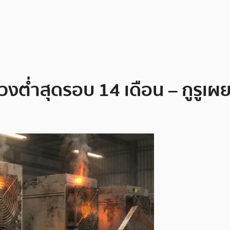
วงต่ำสุดรอบ 14 เดือน – กูรูเผย 