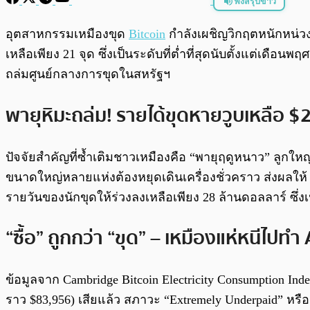
ฟังสรุปข่าว
พร้อมเล่น
อุตสาหกรรมเหมืองขุด
Bitcoin
กำลังเผชิญวิกฤตหนักหน่วงที
เหลือเพียง 21 จุด ซึ่งเป็นระดับที่ต่ำที่สุดนับตั้งแต่เดือ
ถล่มศูนย์กลางการขุดในสหรัฐฯ
พายุหิมะถล่ม! รายได้ขุดหายวูบเหลือ $
ปัจจัยสำคัญที่ซ้ำเติมชาวเหมืองคือ “พายุฤดูหนาว” ลูกให
ขนาดใหญ่หลายแห่งต้องหยุดเดินเครื่องชั่วคราว ส่งผลให้ 
รายวันของนักขุดให้ร่วงลงเหลือเพียง 28 ล้านดอลลาร์ ซึ่งเป
“ซื้อ” ถูกกว่า “ขุด” – เหมืองแห่หนีไปทำ 
ข้อมูลจาก Cambridge Bitcoin Electricity Consumption Ind
ราว $83,956) เสียแล้ว สภาวะ “Extremely Underpaid” ห