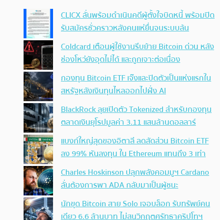
CLICX ลั่นพร้อมดำเนินคดีผู้ตั้งใจบิดหนี้ พร้อมปิด
รับสมัครชั่วคราวหลังคนแห่ยื่นจนระบบล้น
Coldcard เตือนผู้ใช้งานรีบย้าย Bitcoin ด่วน หลัง
ช่องโหว่ยังอุดไม่ได้ และถูกเจาะต่อเนื่อง
กองทุน Bitcoin ETF เจ๊งและปิดตัวเป็นแห่งแรกใน
สหรัฐหลังเงินทุนไหลออกไปฝั่ง AI
BlackRock ลุยเปิดตัว Tokenized สำหรับกองทุน
ตลาดเงินยุโรปมูลค่า 3.11 แสนล้านดอลลาร์
แบงก์ใหญ่สุดของอิตาลี ลดสัดส่วน Bitcoin ETF
ลง 99% หันลงทุน ใน Ethereum แทนถึง 3 เท่า
Charles Hoskinson ปลุกพลังคอมมูฯ Cardano
ลั่นต้องการพา ADA กลับมาเป็นผู้ชนะ
นักขุด Bitcoin สาย Solo เจอบล็อก รับทรัพย์คน
เดียว 6.6 ล้านบาท ไม่สนวิกฤตศรัทธาคริปโทฯ