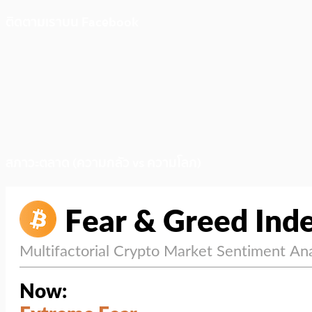
ติดตามเราบน Facebook
สภาวะตลาด (ความกลัว vs ความโลภ)