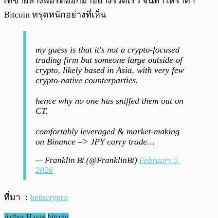
เทขายล้างพอร์ตออกมาอย่างรวดเร็ว จนทำให้ราคา
Bitcoin ทรุดหนักอย่างที่เห็น
my guess is that it's not a crypto-focused
trading firm but someone large outside of
crypto, likely based in Asia, with very few
crypto-native counterparties.
hence why no one has sniffed them out on
CT.
comfortably leveraged & market-making
on Binance –> JPY carry trade…
— Franklin Bi (@FranklinBi)
February 5,
2026
ที่มา :
beincrypto
Arthur Hayes
bitcoin