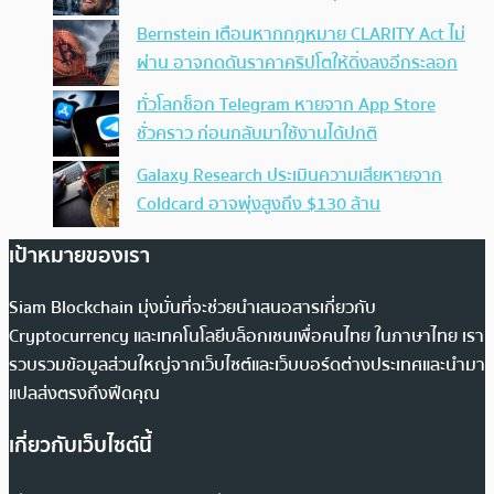
Bernstein เตือนหากกฎหมาย CLARITY Act ไม่
ผ่าน อาจกดดันราคาคริปโตให้ดิ่งลงอีกระลอก
ทั่วโลกช็อก Telegram หายจาก App Store
ชั่วคราว ก่อนกลับมาใช้งานได้ปกติ
Galaxy Research ประเมินความเสียหายจาก
Coldcard อาจพุ่งสูงถึง $130 ล้าน
เป้าหมายของเรา
Siam Blockchain มุ่งมั่นที่จะช่วยนำเสนอสารเกี่ยวกับ
Cryptocurrency และเทคโนโลยีบล็อกเชนเพื่อคนไทย ในภาษาไทย เรา
รวบรวมข้อมูลส่วนใหญ่จากเว็บไซต์และเว็บบอร์ดต่างประเทศและนำมา
แปลส่งตรงถึงฟีดคุณ
เกี่ยวกับเว็บไซต์นี้