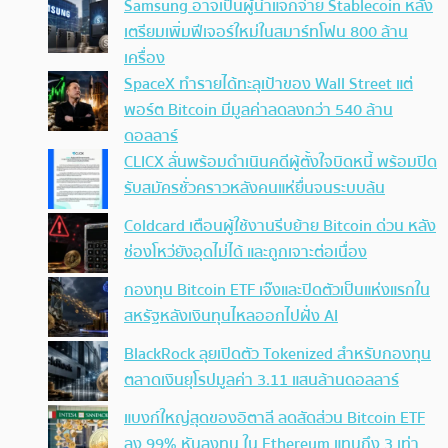
Samsung อาจเป็นผู้นำแจกจ่าย Stablecoin หลัง
เตรียมเพิ่มฟีเจอร์ใหม่ในสมาร์ทโฟน 800 ล้าน
เครื่อง
SpaceX ทำรายได้ทะลุเป้าของ Wall Street แต่
พอร์ต Bitcoin มีมูลค่าลดลงกว่า 540 ล้าน
ดอลลาร์
CLICX ลั่นพร้อมดำเนินคดีผู้ตั้งใจบิดหนี้ พร้อมปิด
รับสมัครชั่วคราวหลังคนแห่ยื่นจนระบบล้น
Coldcard เตือนผู้ใช้งานรีบย้าย Bitcoin ด่วน หลัง
ช่องโหว่ยังอุดไม่ได้ และถูกเจาะต่อเนื่อง
กองทุน Bitcoin ETF เจ๊งและปิดตัวเป็นแห่งแรกใน
สหรัฐหลังเงินทุนไหลออกไปฝั่ง AI
BlackRock ลุยเปิดตัว Tokenized สำหรับกองทุน
ตลาดเงินยุโรปมูลค่า 3.11 แสนล้านดอลลาร์
แบงก์ใหญ่สุดของอิตาลี ลดสัดส่วน Bitcoin ETF
ลง 99% หันลงทุน ใน Ethereum แทนถึง 3 เท่า