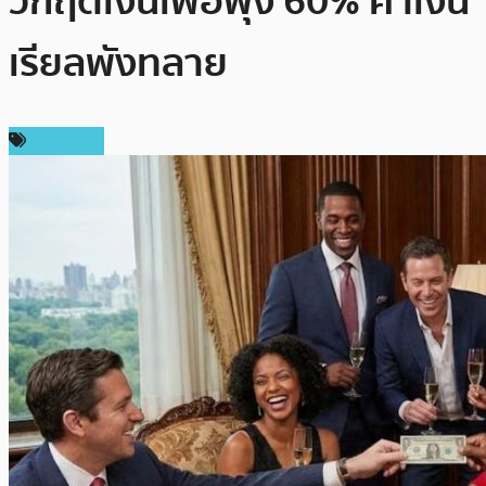
วิกฤตเงินเฟ้อพุ่ง 60% ค่าเงิน
เรียลพังทลาย
เศรษฐกิจ