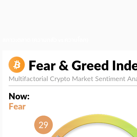
สภาวะตลาด (ความกลัว vs ความโลภ)