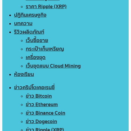
ราคา Ripple (XRP)
ปฏิทินเศรษฐกิจ
บทความ
รีวิวผลิตภัณฑ์
เว็บซื้อขาย
กระเป๋าเก็บเหรียญ
เครื่องขุด
เว็บขุดแบบ Cloud Mining
ห้องเรียน
ข่าวคริปโตเคอเรนซี่
ข่าว Bitcoin
ข่าว Ethereum
ข่าว Binance Coin
ข่าว Dogecoin
ข่าว Ripple (XRP)