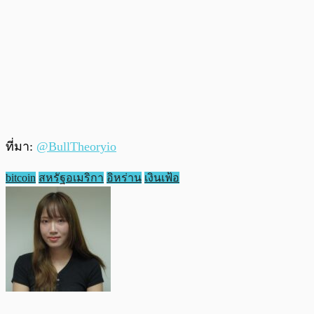
ที่มา:
@BullTheoryio
bitcoin
สหรัฐอเมริกา
อิหร่าน
เงินเฟ้อ