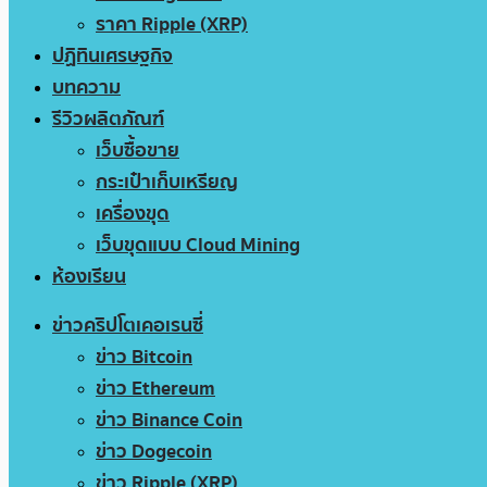
ราคา Ripple (XRP)
ปฏิทินเศรษฐกิจ
บทความ
รีวิวผลิตภัณฑ์
เว็บซื้อขาย
กระเป๋าเก็บเหรียญ
เครื่องขุด
เว็บขุดแบบ Cloud Mining
ห้องเรียน
ข่าวคริปโตเคอเรนซี่
ข่าว Bitcoin
ข่าว Ethereum
ข่าว Binance Coin
ข่าว Dogecoin
ข่าว Ripple (XRP)