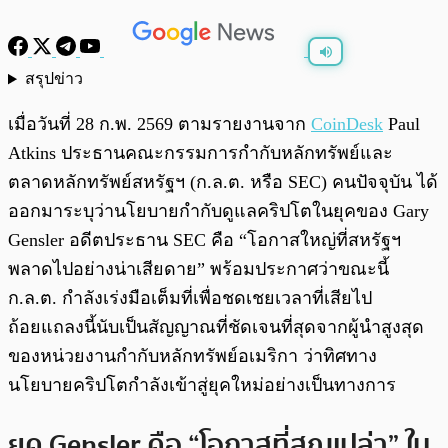
สรุปข่าว
พร้อมเล่น
0:00
/
0:00
เมื่อวันที่ 28 ก.พ. 2569 ตามรายงานจาก
CoinDesk
Paul
Atkins ประธานคณะกรรมการกำกับหลักทรัพย์และ
ตลาดหลักทรัพย์สหรัฐฯ (ก.ล.ต. หรือ SEC) คนปัจจุบัน ได้
ออกมาระบุว่านโยบายกำกับดูแลคริปโตในยุคของ Gary
Gensler อดีตประธาน SEC คือ “โอกาสใหญ่ที่สหรัฐฯ
พลาดไปอย่างน่าเสียดาย” พร้อมประกาศว่าขณะนี้
ก.ล.ต. กำลังเร่งมือเต็มที่เพื่อชดเชยเวลาที่เสียไป
ถ้อยแถลงนี้นับเป็นสัญญาณที่ชัดเจนที่สุดจากผู้นำสูงสุด
ของหน่วยงานกำกับหลักทรัพย์อเมริกา ว่าทิศทาง
นโยบายคริปโตกำลังเข้าสู่ยุคใหม่อย่างเป็นทางการ
ยุค Gensler คือ “โอกาสที่สูญเปล่า” ใน