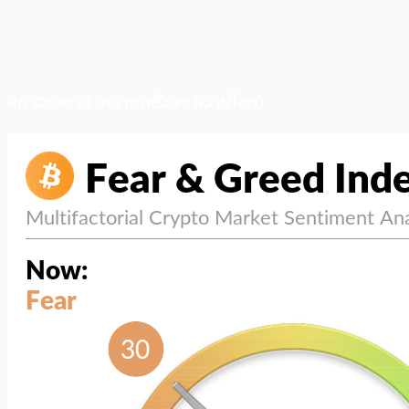
สภาวะตลาด (ความกลัว vs ความโลภ)