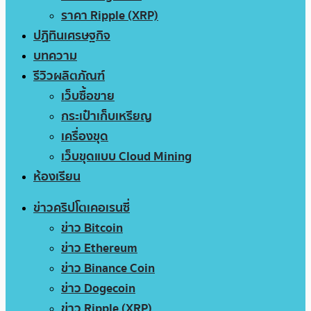
ราคา Ripple (XRP)
ปฏิทินเศรษฐกิจ
บทความ
รีวิวผลิตภัณฑ์
เว็บซื้อขาย
กระเป๋าเก็บเหรียญ
เครื่องขุด
เว็บขุดแบบ Cloud Mining
ห้องเรียน
ข่าวคริปโตเคอเรนซี่
ข่าว Bitcoin
ข่าว Ethereum
ข่าว Binance Coin
ข่าว Dogecoin
ข่าว Ripple (XRP)