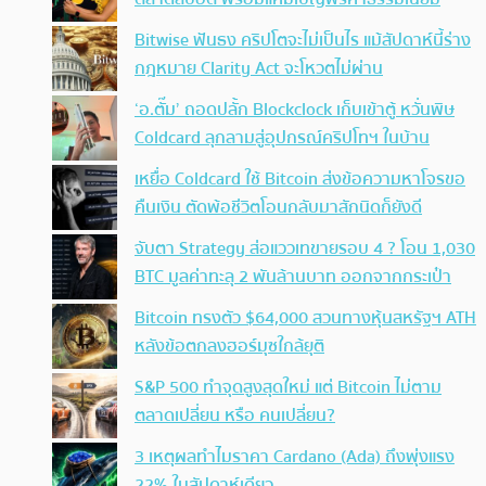
Bitwise ฟันธง คริปโตจะไม่เป็นไร แม้สัปดาห์นี้ร่าง
กฎหมาย Clarity Act จะโหวตไม่ผ่าน
‘อ.ตั๊ม’ ถอดปลั้ก Blockclock เก็บเข้าตู้ หวั่นพิษ
Coldcard ลุกลามสู่อุปกรณ์คริปโทฯ ในบ้าน
เหยื่อ Coldcard ใช้ Bitcoin ส่งข้อความหาโจรขอ
คืนเงิน ตัดพ้อชีวิตโอนกลับมาสักนิดก็ยังดี
จับตา Strategy ส่อแววเทขายรอบ 4 ? โอน 1,030
BTC มูลค่าทะลุ 2 พันล้านบาท ออกจากกระเป๋า
Bitcoin ทรงตัว $64,000 สวนทางหุ้นสหรัฐฯ ATH
หลังข้อตกลงฮอร์มุซใกล้ยุติ
S&P 500 ทำจุดสูงสุดใหม่ แต่ Bitcoin ไม่ตาม
ตลาดเปลี่ยน หรือ คนเปลี่ยน?
3 เหตุผลทำไมราคา Cardano (Ada) ถึงพุ่งแรง
22% ในสัปดาห์เดียว