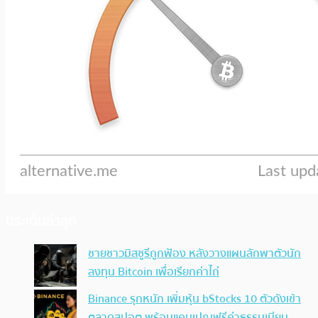
ประเด็นล่าสุด
ชายชาวมิสซูรีถูกฟ้อง หลังวางแผนลักพาตัวนัก
ลงทุน Bitcoin เพื่อเรียกค่าไถ่
Binance รุกหนัก เพิ่มหุ้น bStocks 10 ตัวดังเข้า
ตลาดสปอต พร้อมแคมเปญฟรีค่าธรรมเนียม