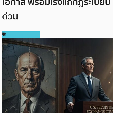
โอกาส พร้อมเร่งแก้กฎระเบียบ
ด่วน
กฎหมายและรัฐบาล