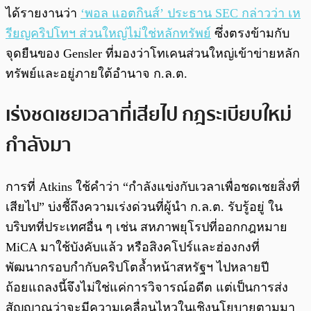
ได้รายงานว่า
‘พอล แอตกินส์’ ประธาน SEC กล่าวว่า เห
รียญคริปโทฯ ส่วนใหญ่ไม่ใช่หลักทรัพย์
ซึ่งตรงข้ามกับ
จุดยืนของ Gensler ที่มองว่าโทเคนส่วนใหญ่เข้าข่ายหลัก
ทรัพย์และอยู่ภายใต้อำนาจ ก.ล.ต.
เร่งชดเชยเวลาที่เสียไป กฎระเบียบใหม่
กำลังมา
การที่ Atkins ใช้คำว่า “กำลังแข่งกับเวลาเพื่อชดเชยสิ่งที่
เสียไป” บ่งชี้ถึงความเร่งด่วนที่ผู้นำ ก.ล.ต. รับรู้อยู่ ใน
บริบทที่ประเทศอื่น ๆ เช่น สหภาพยุโรปที่ออกกฎหมาย
MiCA มาใช้บังคับแล้ว หรือสิงคโปร์และฮ่องกงที่
พัฒนากรอบกำกับคริปโตล้ำหน้าสหรัฐฯ ไปหลายปี
ถ้อยแถลงนี้จึงไม่ใช่แค่การวิจารณ์อดีต แต่เป็นการส่ง
สัญญาณว่าจะมีความเคลื่อนไหวในเชิงนโยบายตามมา