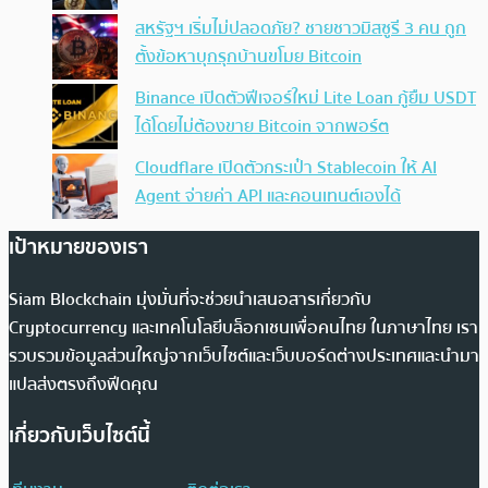
สหรัฐฯ เริ่มไม่ปลอดภัย? ชายชาวมิสซูรี 3 คน ถูก
ตั้งข้อหาบุกรุกบ้านขโมย Bitcoin
Binance เปิดตัวฟีเจอร์ใหม่ Lite Loan กู้ยืม USDT
ได้โดยไม่ต้องขาย Bitcoin จากพอร์ต
Cloudflare เปิดตัวกระเป๋า Stablecoin ให้ AI
Agent จ่ายค่า API และคอนเทนต์เองได้
เป้าหมายของเรา
Siam Blockchain มุ่งมั่นที่จะช่วยนำเสนอสารเกี่ยวกับ
Cryptocurrency และเทคโนโลยีบล็อกเชนเพื่อคนไทย ในภาษาไทย เรา
รวบรวมข้อมูลส่วนใหญ่จากเว็บไซต์และเว็บบอร์ดต่างประเทศและนำมา
แปลส่งตรงถึงฟีดคุณ
เกี่ยวกับเว็บไซต์นี้