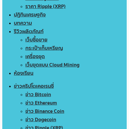
ราคา Ripple (XRP)
ปฏิทินเศรษฐกิจ
บทความ
รีวิวผลิตภัณฑ์
เว็บซื้อขาย
กระเป๋าเก็บเหรียญ
เครื่องขุด
เว็บขุดแบบ Cloud Mining
ห้องเรียน
ข่าวคริปโตเคอเรนซี่
ข่าว Bitcoin
ข่าว Ethereum
ข่าว Binance Coin
ข่าว Dogecoin
ข่าว Ripple (XRP)