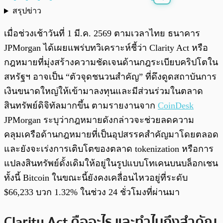
สรุปข่าว
พร้อมเล่น
0:00
/
0:00
เมื่อช่วงเช้าวันที่ 1 มี.ค. 2569 ตามเวลาไทย ธนาคาร
JPMorgan ได้เผยแพร่บทวิเคราะห์ชี้ว่า Clarity Act หรือ
กฎหมายที่มุ่งสร้างความชัดเจนด้านกฎระเบียบคริปโตใน
สหรัฐฯ อาจเป็น “ตัวจุดชนวนสำคัญ” ที่ดึงดูดสถาบันการ
เงินขนาดใหญ่ให้เข้ามาลงทุนและมีส่วนร่วมในตลาด
สินทรัพย์ดิจิทัลมากขึ้น ตามรายงานจาก
CoinDesk
JPMorgan ระบุว่ากฎหมายดังกล่าวจะช่วยลดความ
คลุมเครือด้านกฎหมายที่เป็นอุปสรรคสำคัญมาโดยตลอด
และยังจะเร่งการเติบโตของตลาด tokenization หรือการ
แปลงสินทรัพย์ดั้งเดิมให้อยู่ในรูปแบบโทเคนบนบล็อกเชน
ทั้งนี้ Bitcoin ในขณะนี้ยังคงเคลื่อนไหวอยู่ที่ระดับ
$66,233 บวก 1.32% ในช่วง 24 ชั่วโมงที่ผ่านมา
Clarity Act คืออะไร และทำไมถึงสำคัญ