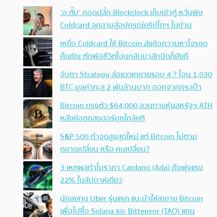
‘อ.ตั๊ม’ ถอดปลั้ก Blockclock เก็บเข้าตู้ หวั่นพิษ
Coldcard ลุกลามสู่อุปกรณ์คริปโทฯ ในบ้าน
เหยื่อ Coldcard ใช้ Bitcoin ส่งข้อความหาโจรขอ
คืนเงิน ตัดพ้อชีวิตโอนกลับมาสักนิดก็ยังดี
จับตา Strategy ส่อแววเทขายรอบ 4 ? โอน 1,030
BTC มูลค่าทะลุ 2 พันล้านบาท ออกจากกระเป๋า
Bitcoin ทรงตัว $64,000 สวนทางหุ้นสหรัฐฯ ATH
หลังข้อตกลงฮอร์มุซใกล้ยุติ
S&P 500 ทำจุดสูงสุดใหม่ แต่ Bitcoin ไม่ตาม
ตลาดเปลี่ยน หรือ คนเปลี่ยน?
3 เหตุผลทำไมราคา Cardano (Ada) ถึงพุ่งแรง
22% ในสัปดาห์เดียว
นักลงทุน Uber รุ่นแรก แนะนำให้เทขาย Bitcoin
เพื่อไปซื้อ Solana และ Bittensor (TAO) แทน