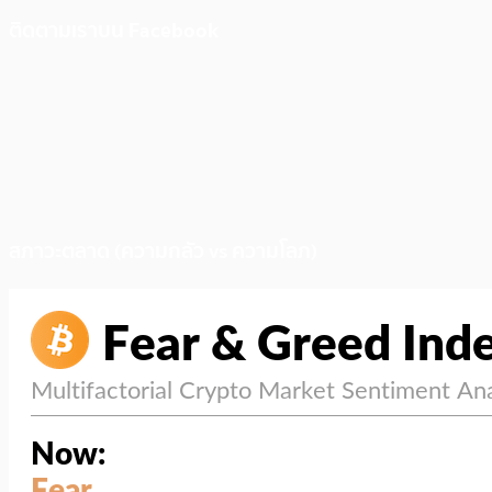
ติดตามเราบน Facebook
สภาวะตลาด (ความกลัว vs ความโลภ)