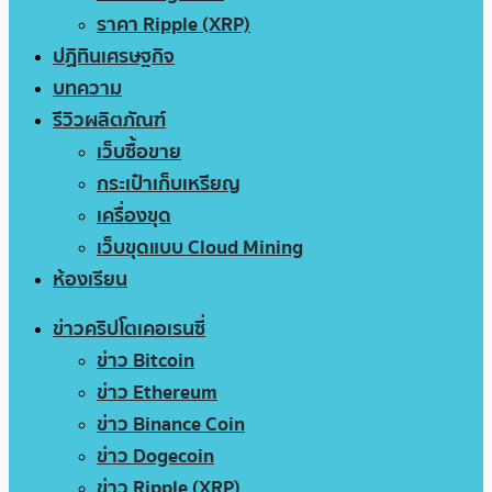
ราคา Ripple (XRP)
ปฏิทินเศรษฐกิจ
บทความ
รีวิวผลิตภัณฑ์
เว็บซื้อขาย
กระเป๋าเก็บเหรียญ
เครื่องขุด
เว็บขุดแบบ Cloud Mining
ห้องเรียน
ข่าวคริปโตเคอเรนซี่
ข่าว Bitcoin
ข่าว Ethereum
ข่าว Binance Coin
ข่าว Dogecoin
ข่าว Ripple (XRP)