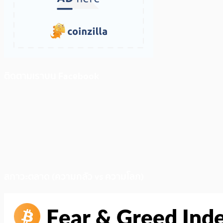
ติดตามเราบน Facebook
สภาวะตลาด (ความกลัว vs ความโลภ)