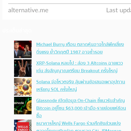
ประเด็นล่าสุด
Michael Burry เตือน ตลาดหุ้นอาจใกล้พีคเสี่ยง
ดิ่งแรง ย้ำวิกฤตปี 1987 อาจซ้ำรอย
XRP-Solana หลบไป : ส่อง 3 Altcoins ฉายแวว
เด่น ส่งสัญญาณเตรียม Breakout ครั้งใหญ่
Solana จ่อโหวตจริง ลุ้นผ่านข้อเสนอเผาอุปทาน
เหรียญ SOL ครั้งใหญ่
Glassnode เปิดข้อมูล On-Chain ชี้แนวรับสำคัญ
Bitcoin อยู่โซน $63,000 เจ้ามือ-รายย่อยแห่ช้อน
ซื้อ
ธนาคารใหญ่ Wells Fargo ร่วมศึกชิงส่วนแบ่ง
ตลาดโทเคนเงินฝาก ตามรอย Citi, JPMorgan