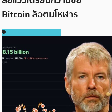
ส่อแววเตรียมกว้านซื้อ
Bitcoin ล็อตมโหฬาร
ข่าว Bitcoin
,
ข่าวคริปโตเคอเรนซี่