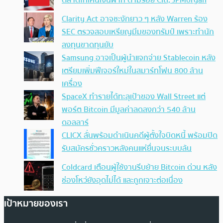
Clarity Act อาจชะงักยาว ๆ หลัง Warren ร้อง
SEC ตรวจสอบเหรียญมีมของทรัมป์ เพราะทำนัก
ลงทุนขาดทุนยับ
Samsung อาจเป็นผู้นำแจกจ่าย Stablecoin หลัง
เตรียมเพิ่มฟีเจอร์ใหม่ในสมาร์ทโฟน 800 ล้าน
เครื่อง
SpaceX ทำรายได้ทะลุเป้าของ Wall Street แต่
พอร์ต Bitcoin มีมูลค่าลดลงกว่า 540 ล้าน
ดอลลาร์
CLICX ลั่นพร้อมดำเนินคดีผู้ตั้งใจบิดหนี้ พร้อมปิด
รับสมัครชั่วคราวหลังคนแห่ยื่นจนระบบล้น
Coldcard เตือนผู้ใช้งานรีบย้าย Bitcoin ด่วน หลัง
ช่องโหว่ยังอุดไม่ได้ และถูกเจาะต่อเนื่อง
เป้าหมายของเรา