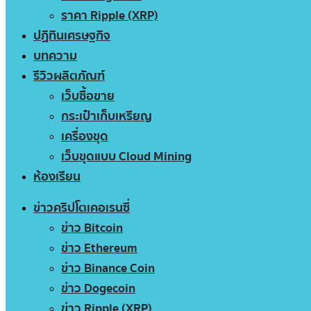
ราคา Ripple (XRP)
ปฏิทินเศรษฐกิจ
บทความ
รีวิวผลิตภัณฑ์
เว็บซื้อขาย
กระเป๋าเก็บเหรียญ
เครื่องขุด
เว็บขุดแบบ Cloud Mining
ห้องเรียน
ข่าวคริปโตเคอเรนซี่
ข่าว Bitcoin
ข่าว Ethereum
ข่าว Binance Coin
ข่าว Dogecoin
ข่าว Ripple (XRP)