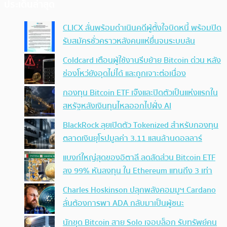
ประเด็นล่าสุด
CLICX ลั่นพร้อมดำเนินคดีผู้ตั้งใจบิดหนี้ พร้อมปิด
รับสมัครชั่วคราวหลังคนแห่ยื่นจนระบบล้น
Coldcard เตือนผู้ใช้งานรีบย้าย Bitcoin ด่วน หลัง
ช่องโหว่ยังอุดไม่ได้ และถูกเจาะต่อเนื่อง
กองทุน Bitcoin ETF เจ๊งและปิดตัวเป็นแห่งแรกใน
สหรัฐหลังเงินทุนไหลออกไปฝั่ง AI
BlackRock ลุยเปิดตัว Tokenized สำหรับกองทุน
ตลาดเงินยุโรปมูลค่า 3.11 แสนล้านดอลลาร์
แบงก์ใหญ่สุดของอิตาลี ลดสัดส่วน Bitcoin ETF
ลง 99% หันลงทุน ใน Ethereum แทนถึง 3 เท่า
Charles Hoskinson ปลุกพลังคอมมูฯ Cardano
ลั่นต้องการพา ADA กลับมาเป็นผู้ชนะ
นักขุด Bitcoin สาย Solo เจอบล็อก รับทรัพย์คน