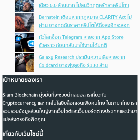
เดียว 6.6 ล้านบาท ไม่สนวิกฤตศรัทธาคริปโทฯ
Bernstein เตือนหากกฎหมาย CLARITY Act ไม่
ผ่าน อาจกดดันราคาคริปโตให้ดิ่งลงอีกระลอก
ทั่วโลกช็อก Telegram หายจาก App Store
ชั่วคราว ก่อนกลับมาใช้งานได้ปกติ
Galaxy Research ประเมินความเสียหายจาก
Coldcard อาจพุ่งสูงถึง $130 ล้าน
เป้าหมายของเรา
Siam Blockchain มุ่งมั่นที่จะช่วยนำเสนอสารเกี่ยวกับ
Cryptocurrency และเทคโนโลยีบล็อกเชนเพื่อคนไทย ในภาษาไทย เรา
รวบรวมข้อมูลส่วนใหญ่จากเว็บไซต์และเว็บบอร์ดต่างประเทศและนำมา
แปลส่งตรงถึงฟีดคุณ
เกี่ยวกับเว็บไซต์นี้