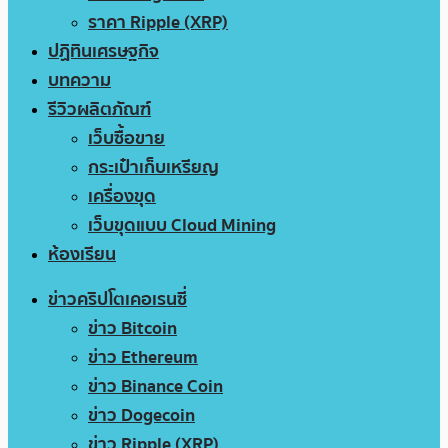
ราคา Ripple (XRP)
ปฏิทินเศรษฐกิจ
บทความ
รีวิวผลิตภัณฑ์
เว็บซื้อขาย
กระเป๋าเก็บเหรียญ
เครื่องขุด
เว็บขุดแบบ Cloud Mining
ห้องเรียน
ข่าวคริปโตเคอเรนซี่
ข่าว Bitcoin
ข่าว Ethereum
ข่าว Binance Coin
ข่าว Dogecoin
ข่าว Ripple (XRP)