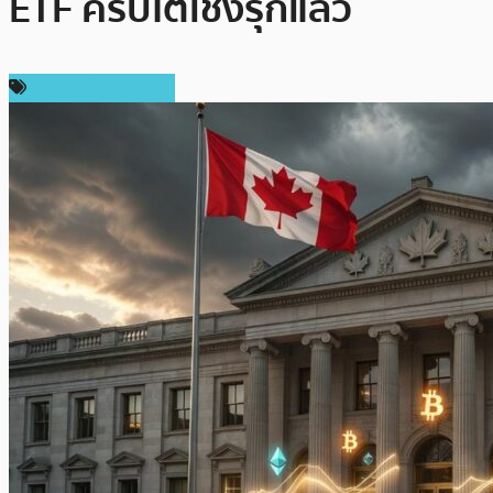
ETF คริปโตเชิงรุกแล้ว
ข่าวคริปโตเคอเรนซี่