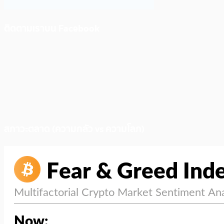
ติดตามเราบน Facebook
สภาวะตลาด (ความกลัว vs ความโลภ)