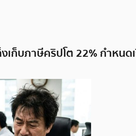
ล็งเก็บภาษีคริปโต 22% กำหนดเร