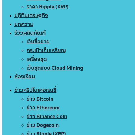
ราคา Ripple (XRP)
ปฏิทินเศรษฐกิจ
บทความ
รีวิวผลิตภัณฑ์
เว็บซื้อขาย
กระเป๋าเก็บเหรียญ
เครื่องขุด
เว็บขุดแบบ Cloud Mining
ห้องเรียน
ข่าวคริปโตเคอเรนซี่
ข่าว Bitcoin
ข่าว Ethereum
ข่าว Binance Coin
ข่าว Dogecoin
ข่าว Ripple (XRP)