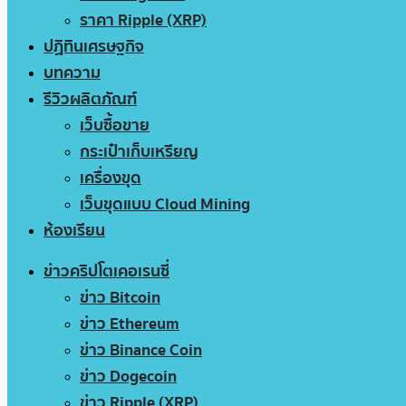
ราคา Ripple (XRP)
ปฏิทินเศรษฐกิจ
บทความ
รีวิวผลิตภัณฑ์
เว็บซื้อขาย
กระเป๋าเก็บเหรียญ
เครื่องขุด
เว็บขุดแบบ Cloud Mining
ห้องเรียน
ข่าวคริปโตเคอเรนซี่
ข่าว Bitcoin
ข่าว Ethereum
ข่าว Binance Coin
ข่าว Dogecoin
ข่าว Ripple (XRP)