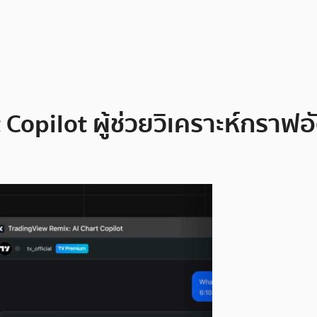
opilot ผู้ช่วยวิเคราะห์กราฟอัตโ