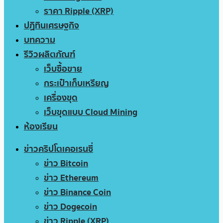
ราคา Ripple (XRP)
ปฏิทินเศรษฐกิจ
บทความ
รีวิวผลิตภัณฑ์
เว็บซื้อขาย
กระเป๋าเก็บเหรียญ
เครื่องขุด
เว็บขุดแบบ Cloud Mining
ห้องเรียน
ข่าวคริปโตเคอเรนซี่
ข่าว Bitcoin
ข่าว Ethereum
ข่าว Binance Coin
ข่าว Dogecoin
ข่าว Ripple (XRP)