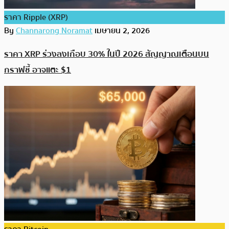
ราคา Ripple (XRP)
By
Channarong Noramat
เมษายน 2, 2026
ราคา XRP ร่วงลงเกือบ 30% ในปี 2026 สัญญาณเตือนบน
กราฟชี้ อาจแตะ $1