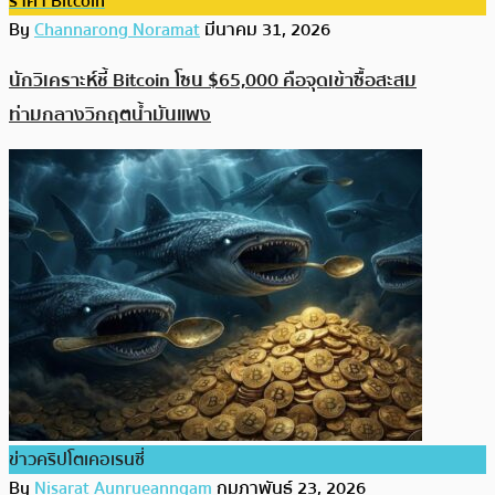
ราคา Bitcoin
By
Channarong Noramat
มีนาคม 31, 2026
นักวิเคราะห์ชี้ Bitcoin โซน $65,000 คือจุดเข้าซื้อสะสม
ท่ามกลางวิกฤตน้ำมันแพง
ข่าวคริปโตเคอเรนซี่
By
Nisarat Aunrueanngam
กุมภาพันธ์ 23, 2026