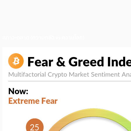
สภาวะตลาด (ความกลัว vs ความโลภ)