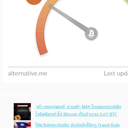
ประเด็นล่าสุด
‘เต๋า เศรษฐพงศ์’ งานเข้า NAS โดนแฮกเกอร์ฝัง
ไวรัสเรียกค่าไถ่ Bitcoin เป็นจำนวน 0.07 BTC
ไต้หวันยกระดับเข้ม จ่อบังคับใช้กฏ Travel Rule