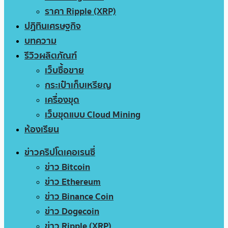
ราคา Ripple (XRP)
ปฏิทินเศรษฐกิจ
บทความ
รีวิวผลิตภัณฑ์
เว็บซื้อขาย
กระเป๋าเก็บเหรียญ
เครื่องขุด
เว็บขุดแบบ Cloud Mining
ห้องเรียน
ข่าวคริปโตเคอเรนซี่
ข่าว Bitcoin
ข่าว Ethereum
ข่าว Binance Coin
ข่าว Dogecoin
ข่าว Ripple (XRP)