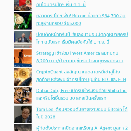
คุมโอนคริปโทฯ เริ่ม ต.ค. นี้
ตลาดคริปโทฯ ฟื้น! Bitcoin ยื้อแถว $64,700 ลุ้น
ทะลุผ่านกรอบ $65,000
ปูตินตัดหน้าทรัมป์ เซ็นลงนามอนุมัติกฎหมายคริป
โทฯ ฉบับแรก เริ่มมีผลบังคับใช้ 1 ก.ย. นี้
Strategy เข้าร่วม Invest America สมทบทุน
8,200 บาท/ปี เข้าบัญชีทรัมป์แจกบุตรพนักงาน
CryptoQuant ส่งสัญญาณตลาดหมีเข้าสู่โค้ง
สุดท้าย หลังพบเจ้าคริปโทฯ ซุ่มเก็บ BTC และ ETH
Dubai Duty Free เปิดรับชำระเงินด้วย Shiba Inu
และคริปโตอื่นรวม 30 สกุลเป็นครั้งแรก
Tom Lee เตือนควอนตัมอาจเจาะระบบ Bitcoin ได้
ในปี 2028
ผู้ก่อตั้งประกาศปิดฉากเหรียญ AI Agent มูลค่า 2