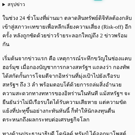
สรุปข่าว
พร้อมเล่น
0:00
/
0:00
ในช่วง 24 ชั่วโมงที่ผ่านมา ตลาดสินทรัพย์ดิจิทัลต้องกลับ
เข้าสู่สภาวะเทขายเพื่อหลีกเลี่ยงความเสี่ยง (Risk-off) อีก
ครั้ง หลังถูกซัดด้วยข่าวร้ายระลอกใหญ่ถึง 2 ข่าวพร้อม
กัน
เริ่มต้นจากข่าวแรก คือ เหตุการณ์ระทึกขวัญในช่องแคบ
ฮอร์มุซ เมื่อกองบัญชาการกลางสหรัฐฯ แถลงว่า กองทัพ
ได้สกัดกั้นการโจมตีจากอิหร่านที่มุ่งเป้าไปยังเรือรบ
สหรัฐฯ ถึง 3 ลำ พร้อมตอบโต้ด้วยการถล่มสิ่งอำนวย
ความสะดวกทางทหารของอิหร่านในทันที แม้สหรัฐฯ จะ
ยืนยันว่าไม่มีเรือรบใดได้รับความเสียหาย แต่ความขัด
แย้งที่ปะทุขึ้นอย่างกะทันหันนี้ ก็ทำให้นักลงทุนตื่น
ตระหนกถึงผลกระทบต่อเศรษฐกิจโลก
ทางด้านประธานาธิบดี โดนัลด์ ทรัมป์ ได้ออกมาโพสต์