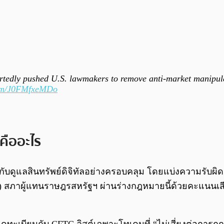
tedly pushed U.S. lawmakers to remove anti-market manipul
.com/J0FMfxeMDo
คืออะไร
กับดูแลสินทรัพย์ดิจิทัลอย่างครอบคลุม โดยแบ่งความรับผ
) สภาผู้แทนราษฎรสหรัฐฯ ผ่านร่างกฎหมายนี้ด้วยคะแนนเสี
ะเบียนกับ CFTC ลิสต์เฉพาะโทเคนที่ “ไม่เสี่ยงต่อการถูกบ