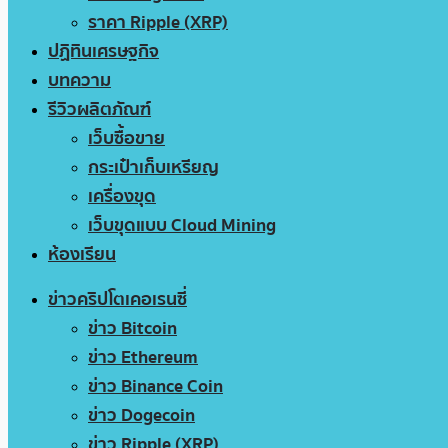
ราคา Ripple (XRP)
ปฏิทินเศรษฐกิจ
บทความ
รีวิวผลิตภัณฑ์
เว็บซื้อขาย
กระเป๋าเก็บเหรียญ
เครื่องขุด
เว็บขุดแบบ Cloud Mining
ห้องเรียน
ข่าวคริปโตเคอเรนซี่
ข่าว Bitcoin
ข่าว Ethereum
ข่าว Binance Coin
ข่าว Dogecoin
ข่าว Ripple (XRP)