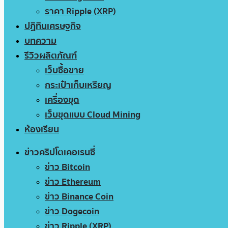
ราคา Ripple (XRP)
ปฏิทินเศรษฐกิจ
บทความ
รีวิวผลิตภัณฑ์
เว็บซื้อขาย
กระเป๋าเก็บเหรียญ
เครื่องขุด
เว็บขุดแบบ Cloud Mining
ห้องเรียน
ข่าวคริปโตเคอเรนซี่
ข่าว Bitcoin
ข่าว Ethereum
ข่าว Binance Coin
ข่าว Dogecoin
ข่าว Ripple (XRP)