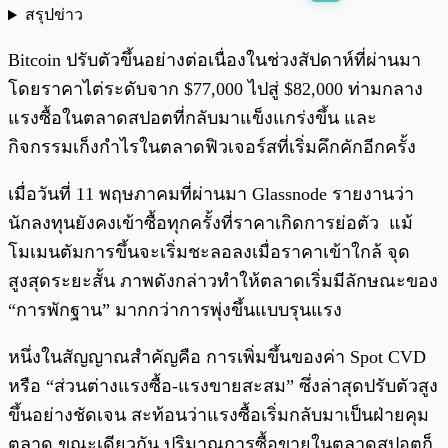
สรุปข่าว
พร้อมเล่น
0:00
/
0:00
Bitcoin ปรับตัวขึ้นอย่างต่อเนื่องในช่วงสัปดาห์ที่ผ่านมา
โดยราคาไต่ระดับจาก $77,000 ไปสู่ $82,000 ท่ามกลาง
แรงซื้อในตลาดสปอตที่กลับมาแข็งแกร่งขึ้น และ
กิจกรรมเก็งกำไรในตลาดฟิวเจอร์สที่เริ่มคึกคักอีกครั้ง
เมื่อวันที่ 11 พฤษภาคมที่ผ่านมา Glassnode รายงานว่า
นักลงทุนยังคงเข้าซื้อทุกครั้งที่ราคาเกิดการย่อตัว แม้
โมเมนตัมการขึ้นจะเริ่มชะลอลงเมื่อราคาเข้าใกล้ จุด
สูงสุดระยะสั้น ภาพดังกล่าวทำให้ตลาดเริ่มมีลักษณะของ
“การพักฐาน” มากกว่าการพุ่งขึ้นแบบรุนแรง
หนึ่งในสัญญาณสำคัญคือ การเพิ่มขึ้นของค่า Spot CVD
หรือ “ส่วนต่างแรงซื้อ-แรงขายสะสม” ซึ่งล่าสุดปรับตัวสูง
ขึ้นอย่างชัดเจน สะท้อนว่าแรงซื้อเริ่มกลับมาเป็นฝ่ายคุม
ตลาด ขณะเดียวกัน ปริมาณการซื้อขายในตลาดสปอตก็