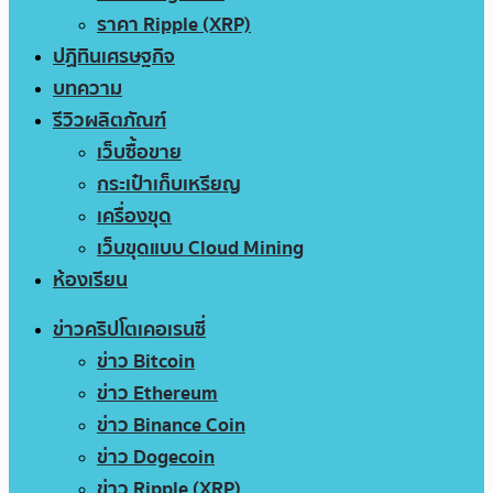
ราคา Ripple (XRP)
ปฏิทินเศรษฐกิจ
บทความ
รีวิวผลิตภัณฑ์
เว็บซื้อขาย
กระเป๋าเก็บเหรียญ
เครื่องขุด
เว็บขุดแบบ Cloud Mining
ห้องเรียน
ข่าวคริปโตเคอเรนซี่
ข่าว Bitcoin
ข่าว Ethereum
ข่าว Binance Coin
ข่าว Dogecoin
ข่าว Ripple (XRP)