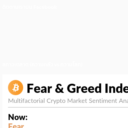
ติดตามเราบน Facebook
สภาวะตลาด (ความกลัว vs ความโลภ)