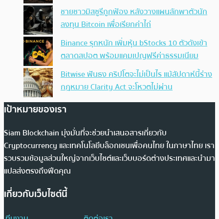
ชายชาวมิสซูรีถูกฟ้อง หลังวางแผนลักพาตัวนัก
ลงทุน Bitcoin เพื่อเรียกค่าไถ่
Binance รุกหนัก เพิ่มหุ้น bStocks 10 ตัวดังเข้า
ตลาดสปอต พร้อมแคมเปญฟรีค่าธรรมเนียม
Bitwise ฟันธง คริปโตจะไม่เป็นไร แม้สัปดาห์นี้ร่าง
กฎหมาย Clarity Act จะโหวตไม่ผ่าน
เป้าหมายของเรา
Siam Blockchain มุ่งมั่นที่จะช่วยนำเสนอสารเกี่ยวกับ
Cryptocurrency และเทคโนโลยีบล็อกเชนเพื่อคนไทย ในภาษาไทย เรา
รวบรวมข้อมูลส่วนใหญ่จากเว็บไซต์และเว็บบอร์ดต่างประเทศและนำมา
แปลส่งตรงถึงฟีดคุณ
เกี่ยวกับเว็บไซต์นี้
ทีมงาน
ติดต่อเรา