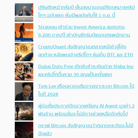
ปูตินตัดหน้าทรัมป์ เซ็นลงนามอนุมัติกฎหมายคริป
โทฯ ฉบับแรก เริ่มมีผลบังคับใช้ 1 ก.ย. นี้
Strategy เข้าร่วม Invest America สมทบทุน
8,200 บาท/ปี เข้าบัญชีทรัมป์แจกบุตรพนักงาน
CryptoQuant ส่งสัญญาณตลาดหมีเข้าสู่โค้ง
สุดท้าย หลังพบเจ้าคริปโทฯ ซุ่มเก็บ BTC และ ETH
Dubai Duty Free เปิดรับชำระเงินด้วย Shiba Inu
และคริปโตอื่นรวม 30 สกุลเป็นครั้งแรก
Tom Lee เตือนควอนตัมอาจเจาะระบบ Bitcoin ได้
ในปี 2028
ผู้ก่อตั้งประกาศปิดฉากเหรียญ AI Agent มูลค่า 2
พันล้าน พร้อมลั่นจะไม่มีการช่วยเหลืออีกต่อไป
กราฟ Bitcoin ส่งสัญญาณว่าตลาดกระทิงจะไม่มี
อีกแล้ว