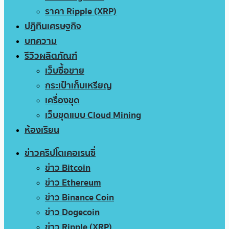
ราคา Ripple (XRP)
ปฏิทินเศรษฐกิจ
บทความ
รีวิวผลิตภัณฑ์
เว็บซื้อขาย
กระเป๋าเก็บเหรียญ
เครื่องขุด
เว็บขุดแบบ Cloud Mining
ห้องเรียน
ข่าวคริปโตเคอเรนซี่
ข่าว Bitcoin
ข่าว Ethereum
ข่าว Binance Coin
ข่าว Dogecoin
ข่าว Ripple (XRP)