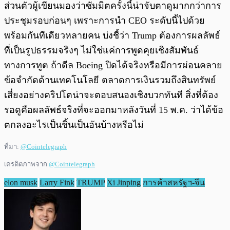
ส่วนตัวผู้เขียนมองว่าซัมมิตครั้งนี้น่าจับตาดูมากกว่าการ
ประชุมรอบก่อนๆ เพราะการนำ CEO ระดับนี้ไปด้วย
พร้อมกันทีเดียวหลายคน บ่งชี้ว่า Trump ต้องการผลลัพธ์
ที่เป็นรูปธรรมจริงๆ ไม่ใช่แค่การพูดคุยเชิงสัมพันธ์
ทางการทูต ถ้าดีล Boeing ปิดได้จริงหรือมีการผ่อนคลาย
ข้อจำกัดด้านเทคโนโลยี ตลาดการเงินรวมถึงสินทรัพย์
เสี่ยงอย่างคริปโตน่าจะตอบสนองเชิงบวกทันที สิ่งที่ต้อง
รอดูคือผลลัพธ์จริงที่จะออกมาหลังวันที่ 15 พ.ค. ว่าได้ข้อ
ตกลงอะไรเป็นชิ้นเป็นอันบ้างหรือไม่
ที่มา:
@Cointelegraph
เครดิตภาพจาก
@Cointelegraph
elon musk
Larry Fink
TRUMP
Xi Jinping
การค้าสหรัฐฯ-จีน