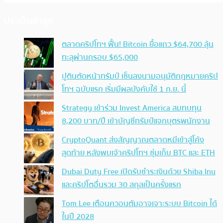
ประเด็นล่าสุด
ตลาดคริปโทฯ ฟื้น! Bitcoin ยื้อแถว $64,700 ลุ้น
ทะลุผ่านกรอบ $65,000
ปูตินตัดหน้าทรัมป์ เซ็นลงนามอนุมัติกฎหมายคริป
โทฯ ฉบับแรก เริ่มมีผลบังคับใช้ 1 ก.ย. นี้
Strategy เข้าร่วม Invest America สมทบทุน
8,200 บาท/ปี เข้าบัญชีทรัมป์แจกบุตรพนักงาน
CryptoQuant ส่งสัญญาณตลาดหมีเข้าสู่โค้ง
สุดท้าย หลังพบเจ้าคริปโทฯ ซุ่มเก็บ BTC และ ETH
Dubai Duty Free เปิดรับชำระเงินด้วย Shiba Inu
และคริปโตอื่นรวม 30 สกุลเป็นครั้งแรก
Tom Lee เตือนควอนตัมอาจเจาะระบบ Bitcoin ได้
ในปี 2028