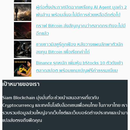
ผู้ก่อตั้งประกาศปิดฉากเหรียญ AI Agent มูลค่า 2
พันล้าน พร้อมลั่นจะไม่มีการช่วยเหลืออีกต่อไป
กราฟ Bitcoin ส่งสัญญาณว่าตลาดกระทิงจะไม่มี
อีกแล้ว
ชายชาวมิสซูรีถูกฟ้อง หลังวางแผนลักพาตัวนัก
ลงทุน Bitcoin เพื่อเรียกค่าไถ่
Binance รุกหนัก เพิ่มหุ้น bStocks 10 ตัวดังเข้า
ตลาดสปอต พร้อมแคมเปญฟรีค่าธรรมเนียม
เป้าหมายของเรา
Siam Blockchain มุ่งมั่นที่จะช่วยนำเสนอสารเกี่ยวกับ
Cryptocurrency และเทคโนโลยีบล็อกเชนเพื่อคนไทย ในภาษาไทย เรา
รวบรวมข้อมูลส่วนใหญ่จากเว็บไซต์และเว็บบอร์ดต่างประเทศและนำมา
แปลส่งตรงถึงฟีดคุณ