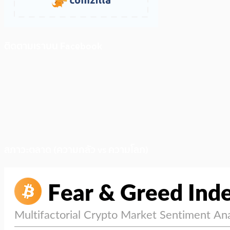
ติดตามเราบน Facebook
สภาวะตลาด (ความกลัว vs ความโลภ)