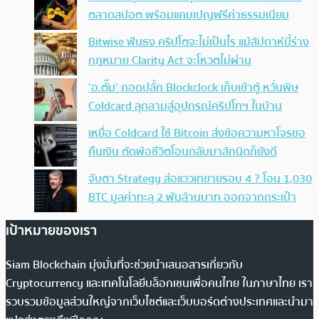
ตลาดสปอต พร้อมแคมเปญฟรีค่าธรรมเนียม
Bitwise ฟันธง คริปโตจะไม่เป็นไร แม้สัปดาห์นี้ร่าง
กฎหมาย Clarity Act จะโหวตไม่ผ่าน
‘อ.ตั๊ม’ ถอดปลั้ก Blockclock เก็บเข้าตู้ หวั่นพิษ
Coldcard ลุกลามสู่อุปกรณ์คริปโทฯ ในบ้าน
เหยื่อ Coldcard ใช้ Bitcoin ส่งข้อความหาโจรขอ
คืนเงิน ตัดพ้อชีวิตโอนกลับมาสักนิดก็ยังดี
จับตา Strategy ส่อแววเทขายรอบ 4 ? โอน 1,030
BTC มูลค่าทะลุ 2 พันล้านบาท ออกจากกระเป๋า
เป้าหมายของเรา
Siam Blockchain มุ่งมั่นที่จะช่วยนำเสนอสารเกี่ยวกับ
Cryptocurrency และเทคโนโลยีบล็อกเชนเพื่อคนไทย ในภาษาไทย เรา
รวบรวมข้อมูลส่วนใหญ่จากเว็บไซต์และเว็บบอร์ดต่างประเทศและนำมา