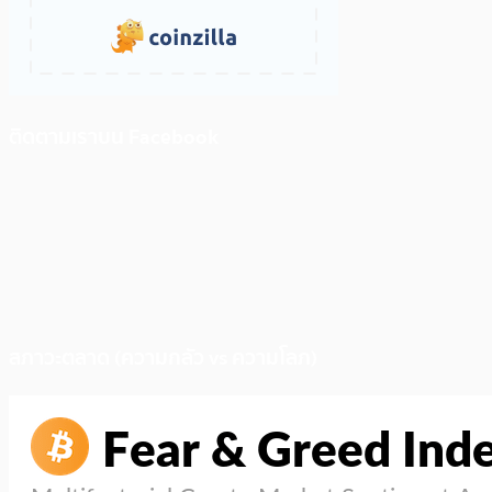
ติดตามเราบน Facebook
สภาวะตลาด (ความกลัว vs ความโลภ)