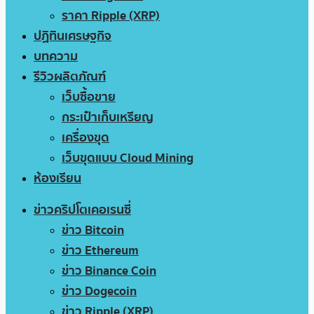
ราคา Ripple (XRP)
ปฏิทินเศรษฐกิจ
บทความ
รีวิวผลิตภัณฑ์
เว็บซื้อขาย
กระเป๋าเก็บเหรียญ
เครื่องขุด
เว็บขุดแบบ Cloud Mining
ห้องเรียน
ข่าวคริปโตเคอเรนซี่
ข่าว Bitcoin
ข่าว Ethereum
ข่าว Binance Coin
ข่าว Dogecoin
ข่าว Ripple (XRP)