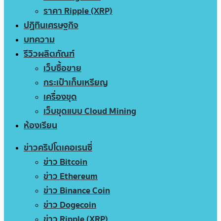
ราคา Ripple (XRP)
ปฏิทินเศรษฐกิจ
บทความ
รีวิวผลิตภัณฑ์
เว็บซื้อขาย
กระเป๋าเก็บเหรียญ
เครื่องขุด
เว็บขุดแบบ Cloud Mining
ห้องเรียน
ข่าวคริปโตเคอเรนซี่
ข่าว Bitcoin
ข่าว Ethereum
ข่าว Binance Coin
ข่าว Dogecoin
ข่าว Ripple (XRP)