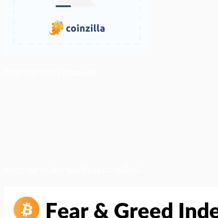
ติดตามเราบน Facebook
สภาวะตลาด (ความกลัว vs ความโลภ)