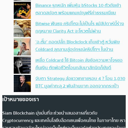
Binance รุกหนัก เพิ่มหุ้น bStocks 10 ตัวดังเข้า
ตลาดสปอต พร้อมแคมเปญฟรีค่าธรรมเนียม
Bitwise ฟันธง คริปโตจะไม่เป็นไร แม้สัปดาห์นี้ร่าง
กฎหมาย Clarity Act จะโหวตไม่ผ่าน
‘อ.ตั๊ม’ ถอดปลั้ก Blockclock เก็บเข้าตู้ หวั่นพิษ
Coldcard ลุกลามสู่อุปกรณ์คริปโทฯ ในบ้าน
เหยื่อ Coldcard ใช้ Bitcoin ส่งข้อความหาโจรขอ
คืนเงิน ตัดพ้อชีวิตโอนกลับมาสักนิดก็ยังดี
จับตา Strategy ส่อแววเทขายรอบ 4 ? โอน 1,030
BTC มูลค่าทะลุ 2 พันล้านบาท ออกจากกระเป๋า
เป้าหมายของเรา
Siam Blockchain มุ่งมั่นที่จะช่วยนำเสนอสารเกี่ยวกับ
Cryptocurrency และเทคโนโลยีบล็อกเชนเพื่อคนไทย ในภาษาไทย เรา
รวบรวมข้อมูลส่วนใหญ่จากเว็บไซต์และเว็บบอร์ดต่างประเทศและนำมา