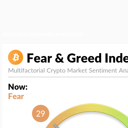
สภาวะตลาด (ความกลัว vs ความโลภ)