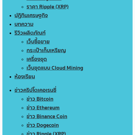
ราคา Ripple (XRP)
ปฏิทินเศรษฐกิจ
บทความ
รีวิวผลิตภัณฑ์
เว็บซื้อขาย
กระเป๋าเก็บเหรียญ
เครื่องขุด
เว็บขุดแบบ Cloud Mining
ห้องเรียน
ข่าวคริปโตเคอเรนซี่
ข่าว Bitcoin
ข่าว Ethereum
ข่าว Binance Coin
ข่าว Dogecoin
ข่าว Ripple (XRP)