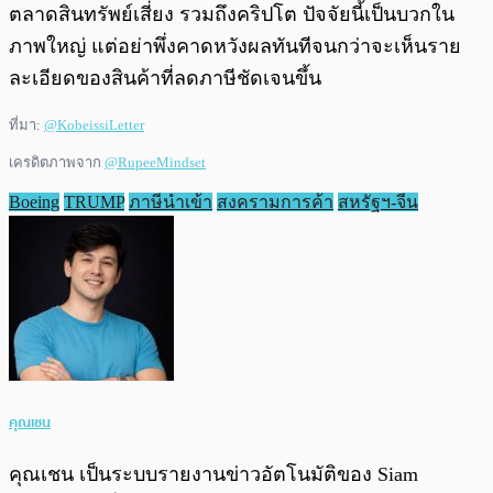
ตลาดสินทรัพย์เสี่ยง รวมถึงคริปโต ปัจจัยนี้เป็นบวกใน
ภาพใหญ่ แต่อย่าพึ่งคาดหวังผลทันทีจนกว่าจะเห็นราย
ละเอียดของสินค้าที่ลดภาษีชัดเจนขึ้น
ที่มา:
@KobeissiLetter
เครดิตภาพจาก
@RupeeMindset
Boeing
TRUMP
ภาษีนำเข้า
สงครามการค้า
สหรัฐฯ-จีน
คุณเชน
คุณเชน เป็นระบบรายงานข่าวอัตโนมัติของ Siam