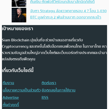
คืนเงิน ตัดพ้อชีวิตโอนกลับมาสักนิดก็ยังดี
จับตา Strategy ส่อแววเทขายรอบ 4 ? โอน 1,030
BTC มูลค่าทะลุ 2 พันล้านบาท ออกจากกระเป๋า
เป้าหมายของเรา
Siam Blockchain มุ่งมั่นที่จะช่วยนำเสนอสารเกี่ยวกับ
Cryptocurrency และเทคโนโลยีบล็อกเชนเพื่อคนไทย ในภาษาไทย เรา
รวบรวมข้อมูลส่วนใหญ่จากเว็บไซต์และเว็บบอร์ดต่างประเทศและนำมา
แปลส่งตรงถึงฟีดคุณ
เกี่ยวกับเว็บไซต์นี้
ทีมงาน
ติดต่อเรา
นโยบายความเป็นส่วนตัว
ข้อตกลงในการใช้งาน
Advertise
RSS
ตั้งค่าคุกกี้