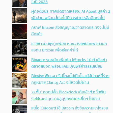
ในปี 2028
ผู้ก่อตั้งประกาศปิดฉากเหรียญ AI Agent มูลค่า 2
พันล้าน พร้อมลั่นจะไม่มีการช่วยเหลืออีกต่อไป
กราฟ Bitcoin ส่งสัญญาณว่าตลาดกระทิงจะไม่มี
อีกแล้ว
ชายชาวมิสซูรีถูกฟ้อง หลังวางแผนลักพาตัวนัก
ลงทุน Bitcoin เพื่อเรียกค่าไถ่
Binance รุกหนัก เพิ่มหุ้น bStocks 10 ตัวดังเข้า
ตลาดสปอต พร้อมแคมเปญฟรีค่าธรรมเนียม
Bitwise ฟันธง คริปโตจะไม่เป็นไร แม้สัปดาห์นี้ร่าง
กฎหมาย Clarity Act จะโหวตไม่ผ่าน
‘อ.ตั๊ม’ ถอดปลั้ก Blockclock เก็บเข้าตู้ หวั่นพิษ
Coldcard ลุกลามสู่อุปกรณ์คริปโทฯ ในบ้าน
เหยื่อ Coldcard ใช้ Bitcoin ส่งข้อความหาโจรขอ