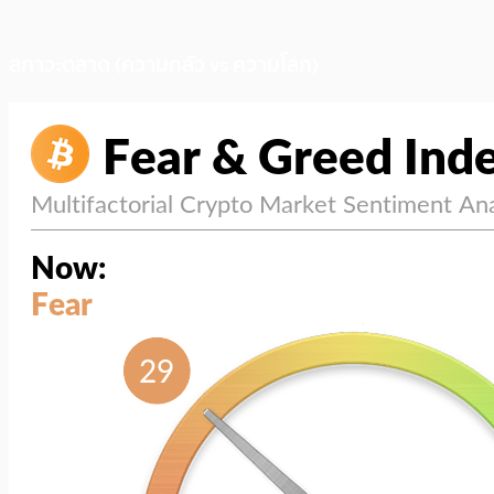
สภาวะตลาด (ความกลัว vs ความโลภ)