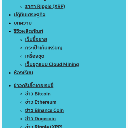
ราคา Ripple (XRP)
ปฏิทินเศรษฐกิจ
บทความ
รีวิวผลิตภัณฑ์
เว็บซื้อขาย
กระเป๋าเก็บเหรียญ
เครื่องขุด
เว็บขุดแบบ Cloud Mining
ห้องเรียน
ข่าวคริปโตเคอเรนซี่
ข่าว Bitcoin
ข่าว Ethereum
ข่าว Binance Coin
ข่าว Dogecoin
ข่าว Ripple (XRP)