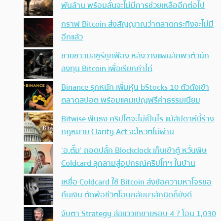
พันล้าน พร้อมลั่นจะไม่มีการช่วยเหลืออีกต่อไป
กราฟ Bitcoin ส่งสัญญาณว่าตลาดกระทิงจะไม่มี
อีกแล้ว
ชายชาวมิสซูรีถูกฟ้อง หลังวางแผนลักพาตัวนัก
ลงทุน Bitcoin เพื่อเรียกค่าไถ่
Binance รุกหนัก เพิ่มหุ้น bStocks 10 ตัวดังเข้า
ตลาดสปอต พร้อมแคมเปญฟรีค่าธรรมเนียม
Bitwise ฟันธง คริปโตจะไม่เป็นไร แม้สัปดาห์นี้ร่าง
กฎหมาย Clarity Act จะโหวตไม่ผ่าน
‘อ.ตั๊ม’ ถอดปลั้ก Blockclock เก็บเข้าตู้ หวั่นพิษ
Coldcard ลุกลามสู่อุปกรณ์คริปโทฯ ในบ้าน
เหยื่อ Coldcard ใช้ Bitcoin ส่งข้อความหาโจรขอ
คืนเงิน ตัดพ้อชีวิตโอนกลับมาสักนิดก็ยังดี
จับตา Strategy ส่อแววเทขายรอบ 4 ? โอน 1,030