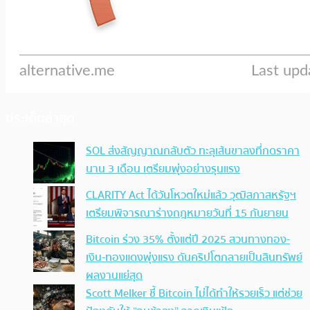
ประเด็นล่าสุด
SOL ส่งสัญญาณกลับตัว ทะลุเส้นขาลงที่กดราคา
นาน 3 เดือน เตรียมพุ่งอย่างรุนแรง
CLARITY Act ได้วันโหวตใหม่แล้ว วุฒิสภาสหรัฐฯ
เตรียมพิจารณาร่างกฎหมายวันที่ 15 กันยายน
Bitcoin ร่วง 35% ตั้งแต่ปี 2025 สวนทางทอง-
เงิน-ทองแดงพุ่งแรง ดันคริปโตกลายเป็นสินทรัพย์
ผลงานแย่สุด
Scott Melker ชี้ Bitcoin ไม่ได้ทำให้รวยเร็ว แต่ช่วย