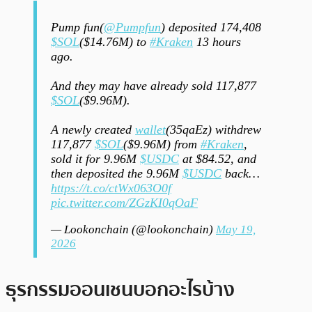
Pump fun(
@Pumpfun
) deposited 174,408
$SOL
($14.76M) to
#Kraken
13 hours
ago.
And they may have already sold 117,877
$SOL
($9.96M).
A newly created
wallet
(35qaEz) withdrew
117,877
$SOL
($9.96M) from
#Kraken
,
sold it for 9.96M
$USDC
at $84.52, and
then deposited the 9.96M
$USDC
back…
https://t.co/ctWx063O0f
pic.twitter.com/ZGzKI0qOaF
— Lookonchain (@lookonchain)
May 19,
2026
ธุรกรรมออนเชนบอกอะไรบ้าง