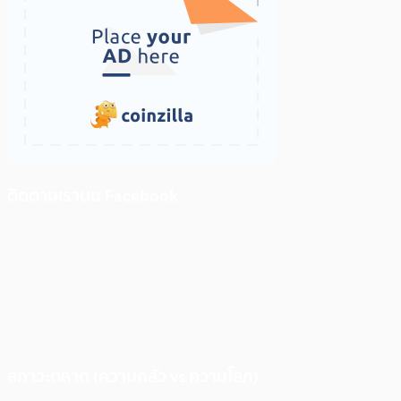
ติดตามเราบน Facebook
สภาวะตลาด (ความกลัว vs ความโลภ)