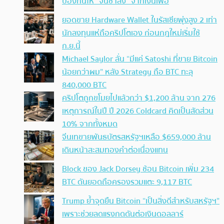
ป้องกันให้ “จนช้าลง” จากเงินเฟ้อ
ยอดขาย Hardware Wallet ในรัสเซียพุ่งสูง 2 เท่า
นักลงทุนแห่ถือคริปโตเอง ก่อนกฎใหม่เริ่มใช้
ก.ย.นี้
Michael Saylor ลั่น “มีแค่ Satoshi ที่ขาย Bitcoin
น้อยกว่าผม” หลัง Strategy ถือ BTC ทะลุ
840,000 BTC
คริปโตถูกขโมยไปแล้วกว่า $1,200 ล้าน จาก 276
เหตุการณ์ในปี ปี 2026 Coldcard คิดเป็นสัดส่วน
10% จากทั้งหมด
จีนเทขายพันธบัตรสหรัฐฯเหลือ $659,000 ล้าน
เดินหน้าสะสมทองคำต่อเนื่องแทน
Block ของ Jack Dorsey ช้อน Bitcoin เพิ่ม 234
BTC ดันยอดถือครองรวมแตะ 9,117 BTC
Trump ย้ำจุดยืน Bitcoin “เป็นสิ่งดีสำหรับสหรัฐฯ”
เพราะช่วยลดแรงกดดันต่อเงินดอลลาร์