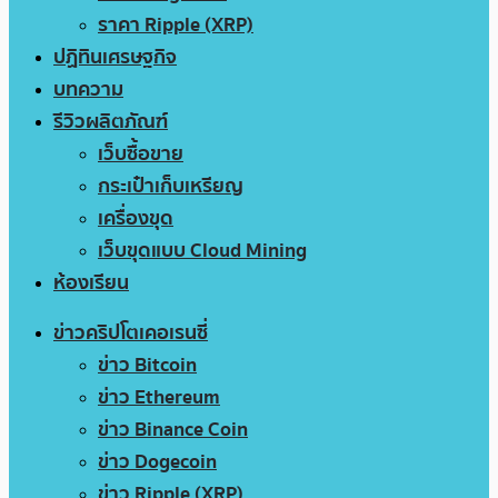
ราคา Ripple (XRP)
ปฏิทินเศรษฐกิจ
บทความ
รีวิวผลิตภัณฑ์
เว็บซื้อขาย
กระเป๋าเก็บเหรียญ
เครื่องขุด
เว็บขุดแบบ Cloud Mining
ห้องเรียน
ข่าวคริปโตเคอเรนซี่
ข่าว Bitcoin
ข่าว Ethereum
ข่าว Binance Coin
ข่าว Dogecoin
ข่าว Ripple (XRP)