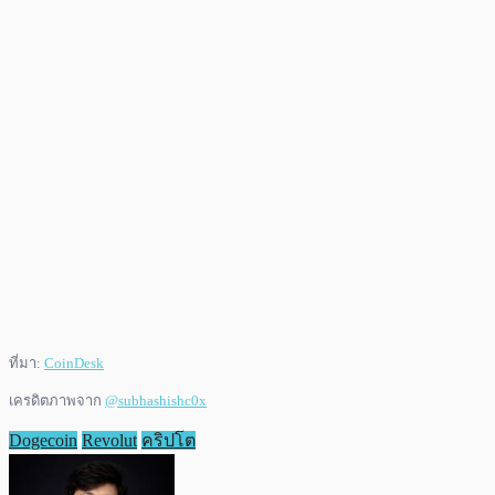
ที่มา:
CoinDesk
เครดิตภาพจาก
@subhashishc0x
Dogecoin
Revolut
คริปโต