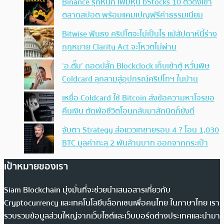
Binance รุกหนัก เพิ่มหุ้น bStocks 10 ตัวดังเข้า
ตลาดสปอต พร้อมแคมเปญฟรีค่าธรรมเนียม
Bitwise ฟันธง คริปโตจะไม่เป็นไร แม้สัปดาห์นี้ร่าง
กฎหมาย Clarity Act จะโหวตไม่ผ่าน
‘อ.ตั๊ม’ ถอดปลั้ก Blockclock เก็บเข้าตู้ หวั่นพิษ
Coldcard ลุกลามสู่อุปกรณ์คริปโทฯ ในบ้าน
เหยื่อ Coldcard ใช้ Bitcoin ส่งข้อความหาโจรขอ
คืนเงิน ตัดพ้อชีวิตโอนกลับมาสักนิดก็ยังดี
จับตา Strategy ส่อแววเทขายรอบ 4 ? โอน 1,030
BTC มูลค่าทะลุ 2 พันล้านบาท ออกจากกระเป๋า
เป้าหมายของเรา
Siam Blockchain มุ่งมั่นที่จะช่วยนำเสนอสารเกี่ยวกับ
Cryptocurrency และเทคโนโลยีบล็อกเชนเพื่อคนไทย ในภาษาไทย เรา
รวบรวมข้อมูลส่วนใหญ่จากเว็บไซต์และเว็บบอร์ดต่างประเทศและนำมา