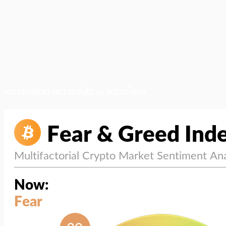
สภาวะตลาด (ความกลัว vs ความโลภ)