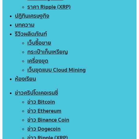
ราคา Ripple (XRP)
ปฏิทินเศรษฐกิจ
บทความ
รีวิวผลิตภัณฑ์
เว็บซื้อขาย
กระเป๋าเก็บเหรียญ
เครื่องขุด
เว็บขุดแบบ Cloud Mining
ห้องเรียน
ข่าวคริปโตเคอเรนซี่
ข่าว Bitcoin
ข่าว Ethereum
ข่าว Binance Coin
ข่าว Dogecoin
ข่าว Ripple (XRP)