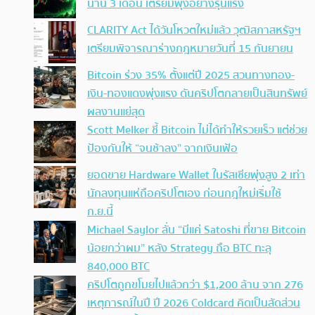
นาน 3 เดือน เตรียมพุ่งอย่างรุนแรง
CLARITY Act ได้วันโหวตใหม่แล้ว วุฒิสภาสหรัฐฯ
เตรียมพิจารณาร่างกฎหมายวันที่ 15 กันยายน
Bitcoin ร่วง 35% ตั้งแต่ปี 2025 สวนทางทอง-
เงิน-ทองแดงพุ่งแรง ดันคริปโตกลายเป็นสินทรัพย์
ผลงานแย่สุด
Scott Melker ชี้ Bitcoin ไม่ได้ทำให้รวยเร็ว แต่ช่วย
ป้องกันให้ “จนช้าลง” จากเงินเฟ้อ
ยอดขาย Hardware Wallet ในรัสเซียพุ่งสูง 2 เท่า
นักลงทุนแห่ถือคริปโตเอง ก่อนกฎใหม่เริ่มใช้
ก.ย.นี้
Michael Saylor ลั่น “มีแค่ Satoshi ที่ขาย Bitcoin
น้อยกว่าผม” หลัง Strategy ถือ BTC ทะลุ
840,000 BTC
คริปโตถูกขโมยไปแล้วกว่า $1,200 ล้าน จาก 276
เหตุการณ์ในปี ปี 2026 Coldcard คิดเป็นสัดส่วน