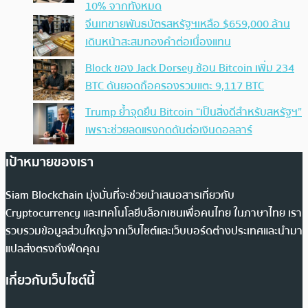
10% จากทั้งหมด
จีนเทขายพันธบัตรสหรัฐฯเหลือ $659,000 ล้าน
เดินหน้าสะสมทองคำต่อเนื่องแทน
Block ของ Jack Dorsey ช้อน Bitcoin เพิ่ม 234
BTC ดันยอดถือครองรวมแตะ 9,117 BTC
Trump ย้ำจุดยืน Bitcoin “เป็นสิ่งดีสำหรับสหรัฐฯ”
เพราะช่วยลดแรงกดดันต่อเงินดอลลาร์
เป้าหมายของเรา
Siam Blockchain มุ่งมั่นที่จะช่วยนำเสนอสารเกี่ยวกับ
Cryptocurrency และเทคโนโลยีบล็อกเชนเพื่อคนไทย ในภาษาไทย เรา
รวบรวมข้อมูลส่วนใหญ่จากเว็บไซต์และเว็บบอร์ดต่างประเทศและนำมา
แปลส่งตรงถึงฟีดคุณ
เกี่ยวกับเว็บไซต์นี้