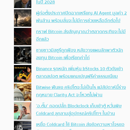
ในปี 2028
ผู้ก่อตั้งประกาศปิดฉากเหรียญ AI Agent มูลค่า 2
พันล้าน พร้อมลั่นจะไม่มีการช่วยเหลืออีกต่อไป
กราฟ Bitcoin ส่งสัญญาณว่าตลาดกระทิงจะไม่มี
อีกแล้ว
ชายชาวมิสซูรีถูกฟ้อง หลังวางแผนลักพาตัวนัก
ลงทุน Bitcoin เพื่อเรียกค่าไถ่
Binance รุกหนัก เพิ่มหุ้น bStocks 10 ตัวดังเข้า
ตลาดสปอต พร้อมแคมเปญฟรีค่าธรรมเนียม
Bitwise ฟันธง คริปโตจะไม่เป็นไร แม้สัปดาห์นี้ร่าง
กฎหมาย Clarity Act จะโหวตไม่ผ่าน
‘อ.ตั๊ม’ ถอดปลั้ก Blockclock เก็บเข้าตู้ หวั่นพิษ
Coldcard ลุกลามสู่อุปกรณ์คริปโทฯ ในบ้าน
เหยื่อ Coldcard ใช้ Bitcoin ส่งข้อความหาโจรขอ