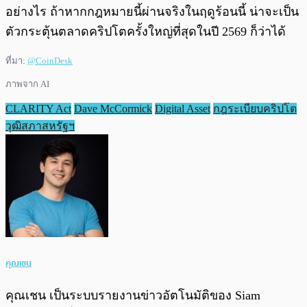
อย่างไร ถ้าหากกฎหมายนี้ผ่านจริงในฤดูร้อนนี้ น่าจะเป็น
ตัวกระตุ้นตลาดคริปโตครั้งใหญ่ที่สุดในปี 2569 ก็ว่าได้
ที่มา:
@CoinDesk
ภาพจาก AI
CLARITY Act
Dave McCormick
Digital Asset
กฎระเบียบคริปโต
วุฒิสภาสหรัฐฯ
คุณเชน
คุณเชน เป็นระบบรายงานข่าวอัตโนมัติของ Siam