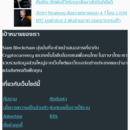
คืนเงิน ตัดพ้อชีวิตโอนกลับมาสักนิดก็ยังดี
จับตา Strategy ส่อแววเทขายรอบ 4 ? โอน 1,030
BTC มูลค่าทะลุ 2 พันล้านบาท ออกจากกระเป๋า
เป้าหมายของเรา
Siam Blockchain มุ่งมั่นที่จะช่วยนำเสนอสารเกี่ยวกับ
Cryptocurrency และเทคโนโลยีบล็อกเชนเพื่อคนไทย ในภาษาไทย เรา
รวบรวมข้อมูลส่วนใหญ่จากเว็บไซต์และเว็บบอร์ดต่างประเทศและนำมา
แปลส่งตรงถึงฟีดคุณ
เกี่ยวกับเว็บไซต์นี้
ทีมงาน
ติดต่อเรา
นโยบายความเป็นส่วนตัว
ข้อตกลงในการใช้งาน
Advertise
RSS
ตั้งค่าคุกกี้