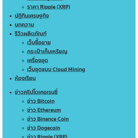
ราคา Ripple (XRP)
ปฏิทินเศรษฐกิจ
บทความ
รีวิวผลิตภัณฑ์
เว็บซื้อขาย
กระเป๋าเก็บเหรียญ
เครื่องขุด
เว็บขุดแบบ Cloud Mining
ห้องเรียน
ข่าวคริปโตเคอเรนซี่
ข่าว Bitcoin
ข่าว Ethereum
ข่าว Binance Coin
ข่าว Dogecoin
ข่าว Ripple (XRP)