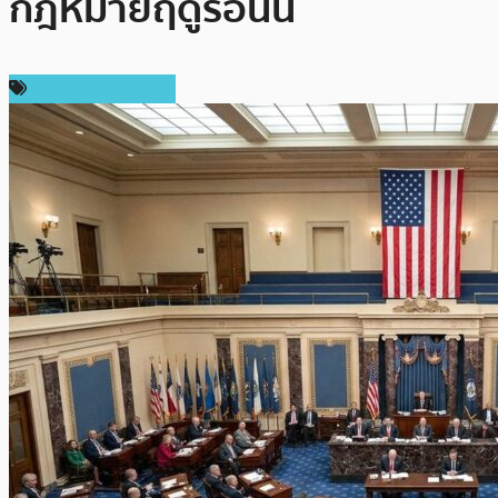
กฎหมายฤดูร้อนนี้
กฎหมายและรัฐบาล