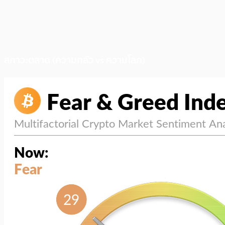
สภาวะตลาด (ความกลัว vs ความโลภ)