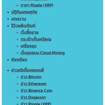
ราคา Ripple (XRP)
ปฏิทินเศรษฐกิจ
บทความ
รีวิวผลิตภัณฑ์
เว็บซื้อขาย
กระเป๋าเก็บเหรียญ
เครื่องขุด
เว็บขุดแบบ Cloud Mining
ห้องเรียน
ข่าวคริปโตเคอเรนซี่
ข่าว Bitcoin
ข่าว Ethereum
ข่าว Binance Coin
ข่าว Dogecoin
ข่าว Ripple (XRP)