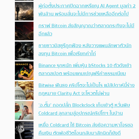
ผู้ก่อตั้งประกาศปิดฉากเหรียญ AI Agent มูลค่า 2
พันล้าน พร้อมลั่นจะไม่มีการช่วยเหลืออีกต่อไป
กราฟ Bitcoin ส่งสัญญาณว่าตลาดกระทิงจะไม่มี
อีกแล้ว
ชายชาวมิสซูรีถูกฟ้อง หลังวางแผนลักพาตัวนัก
ลงทุน Bitcoin เพื่อเรียกค่าไถ่
Binance รุกหนัก เพิ่มหุ้น bStocks 10 ตัวดังเข้า
ตลาดสปอต พร้อมแคมเปญฟรีค่าธรรมเนียม
Bitwise ฟันธง คริปโตจะไม่เป็นไร แม้สัปดาห์นี้ร่าง
กฎหมาย Clarity Act จะโหวตไม่ผ่าน
‘อ.ตั๊ม’ ถอดปลั้ก Blockclock เก็บเข้าตู้ หวั่นพิษ
Coldcard ลุกลามสู่อุปกรณ์คริปโทฯ ในบ้าน
เหยื่อ Coldcard ใช้ Bitcoin ส่งข้อความหาโจรขอ
คืนเงิน ตัดพ้อชีวิตโอนกลับมาสักนิดก็ยังดี