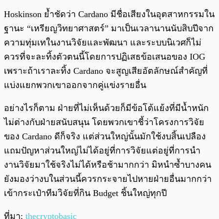
Hoskinson ย้ำชัดว่า Cardano มีชื่อเสียงในอุตสาหกรรมใน
ฐานะ “เหรียญวิทยาศาสตร์” มาเป็นเวลานานนับสิบปีจาก
ความทุ่มเทในงานวิจัยและพัฒนา และระบบนิเวศก็ไม่
ควรที่จะละทิ้งตัวตนนี้โดยการปฏิเสธข้อเสนอของ IOG
เพราะถ้าเราละทิ้ง Cardano จะสูญเสียอัตลักษณ์สำคัญที่
แบ่งแยกพวกเขาออกจากคู่แข่งรายอื่น
อย่างไรก็ตาม ฝ่ายที่ไม่เห็นด้วยก็มีข้อโต้แย้งที่มีน้ำหนัก
ไม่ต่างกับฝ่ายสนับสนุน โดยพวกเขาชี้ว่าโครงการวิจัย
ของ Cardano ดีก็จริง แต่ส่วนใหญ่นั้นมักใช้งบสิ้นเปลือง
แถมปัญหาส่วนใหญ่ไม่ได้อยู่ที่การวิจัยแต่อยู่ที่การนำ
งานวิจัยมาใช้จริงไม่ได้หรือช้ามากกว่า มิหนำซ้ำบางคน
ยังมองว่างบในส่วนนี้ควรกระจายไปหายฝ่ายอื่นมากกว่า
เข้ากระเป๋าทีมวิจัยที่กิน Budget ชิ้นใหญ่ทุกปี
ที่มา:
thecryptobasic