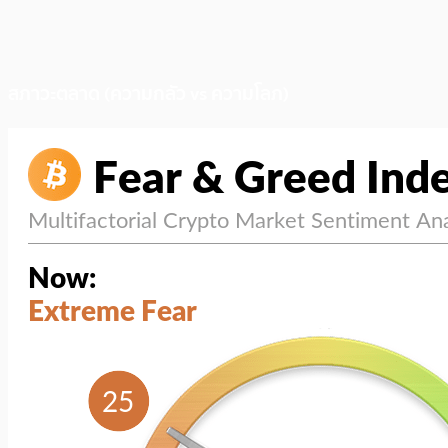
สภาวะตลาด (ความกลัว vs ความโลภ)