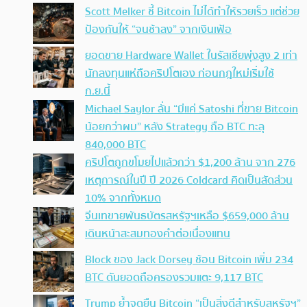
Scott Melker ชี้ Bitcoin ไม่ได้ทำให้รวยเร็ว แต่ช่วย
ป้องกันให้ “จนช้าลง” จากเงินเฟ้อ
ยอดขาย Hardware Wallet ในรัสเซียพุ่งสูง 2 เท่า
นักลงทุนแห่ถือคริปโตเอง ก่อนกฎใหม่เริ่มใช้
ก.ย.นี้
Michael Saylor ลั่น “มีแค่ Satoshi ที่ขาย Bitcoin
น้อยกว่าผม” หลัง Strategy ถือ BTC ทะลุ
840,000 BTC
คริปโตถูกขโมยไปแล้วกว่า $1,200 ล้าน จาก 276
เหตุการณ์ในปี ปี 2026 Coldcard คิดเป็นสัดส่วน
10% จากทั้งหมด
จีนเทขายพันธบัตรสหรัฐฯเหลือ $659,000 ล้าน
เดินหน้าสะสมทองคำต่อเนื่องแทน
Block ของ Jack Dorsey ช้อน Bitcoin เพิ่ม 234
BTC ดันยอดถือครองรวมแตะ 9,117 BTC
Trump ย้ำจุดยืน Bitcoin “เป็นสิ่งดีสำหรับสหรัฐฯ”