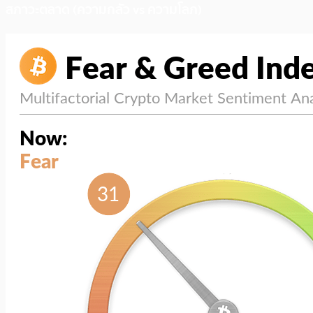
สภาวะตลาด (ความกลัว vs ความโลภ)