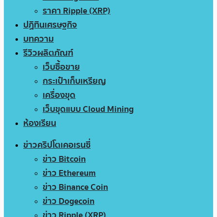
ราคา Ripple (XRP)
ปฏิทินเศรษฐกิจ
บทความ
รีวิวผลิตภัณฑ์
เว็บซื้อขาย
กระเป๋าเก็บเหรียญ
เครื่องขุด
เว็บขุดแบบ Cloud Mining
ห้องเรียน
ข่าวคริปโตเคอเรนซี่
ข่าว Bitcoin
ข่าว Ethereum
ข่าว Binance Coin
ข่าว Dogecoin
ข่าว Ripple (XRP)