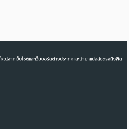
วนใหญ่จากเว็บไซต์และเว็บบอร์ดต่างประเทศและนำมาแปลส่งตรงถึงฟีด