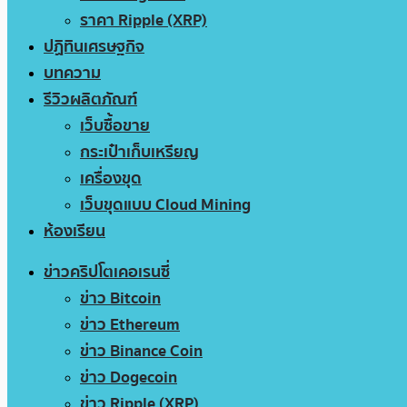
ราคา Ripple (XRP)
ปฏิทินเศรษฐกิจ
บทความ
รีวิวผลิตภัณฑ์
เว็บซื้อขาย
กระเป๋าเก็บเหรียญ
เครื่องขุด
เว็บขุดแบบ Cloud Mining
ห้องเรียน
ข่าวคริปโตเคอเรนซี่
ข่าว Bitcoin
ข่าว Ethereum
ข่าว Binance Coin
ข่าว Dogecoin
ข่าว Ripple (XRP)