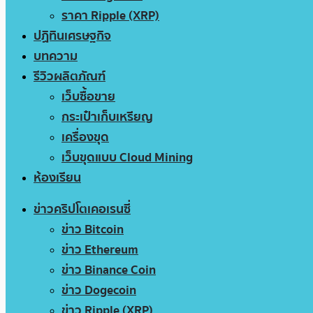
ราคา Ripple (XRP)
ปฏิทินเศรษฐกิจ
บทความ
รีวิวผลิตภัณฑ์
เว็บซื้อขาย
กระเป๋าเก็บเหรียญ
เครื่องขุด
เว็บขุดแบบ Cloud Mining
ห้องเรียน
ข่าวคริปโตเคอเรนซี่
ข่าว Bitcoin
ข่าว Ethereum
ข่าว Binance Coin
ข่าว Dogecoin
ข่าว Ripple (XRP)