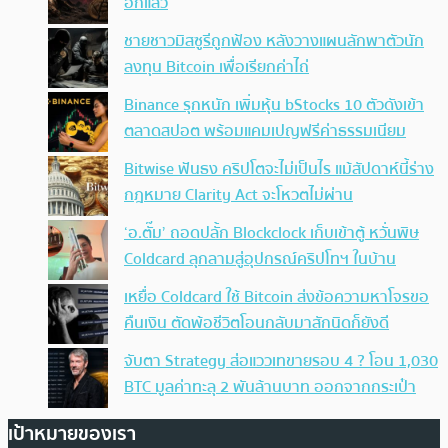
อีกแล้ว
ชายชาวมิสซูรีถูกฟ้อง หลังวางแผนลักพาตัวนัก
ลงทุน Bitcoin เพื่อเรียกค่าไถ่
Binance รุกหนัก เพิ่มหุ้น bStocks 10 ตัวดังเข้า
ตลาดสปอต พร้อมแคมเปญฟรีค่าธรรมเนียม
Bitwise ฟันธง คริปโตจะไม่เป็นไร แม้สัปดาห์นี้ร่าง
กฎหมาย Clarity Act จะโหวตไม่ผ่าน
‘อ.ตั๊ม’ ถอดปลั้ก Blockclock เก็บเข้าตู้ หวั่นพิษ
Coldcard ลุกลามสู่อุปกรณ์คริปโทฯ ในบ้าน
เหยื่อ Coldcard ใช้ Bitcoin ส่งข้อความหาโจรขอ
คืนเงิน ตัดพ้อชีวิตโอนกลับมาสักนิดก็ยังดี
จับตา Strategy ส่อแววเทขายรอบ 4 ? โอน 1,030
BTC มูลค่าทะลุ 2 พันล้านบาท ออกจากกระเป๋า
เป้าหมายของเรา