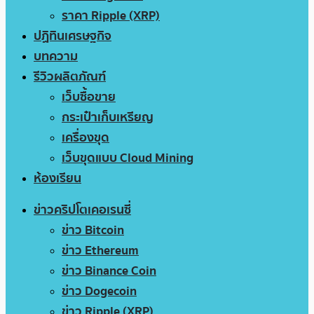
ราคา Ripple (XRP)
ปฏิทินเศรษฐกิจ
บทความ
รีวิวผลิตภัณฑ์
เว็บซื้อขาย
กระเป๋าเก็บเหรียญ
เครื่องขุด
เว็บขุดแบบ Cloud Mining
ห้องเรียน
ข่าวคริปโตเคอเรนซี่
ข่าว Bitcoin
ข่าว Ethereum
ข่าว Binance Coin
ข่าว Dogecoin
ข่าว Ripple (XRP)