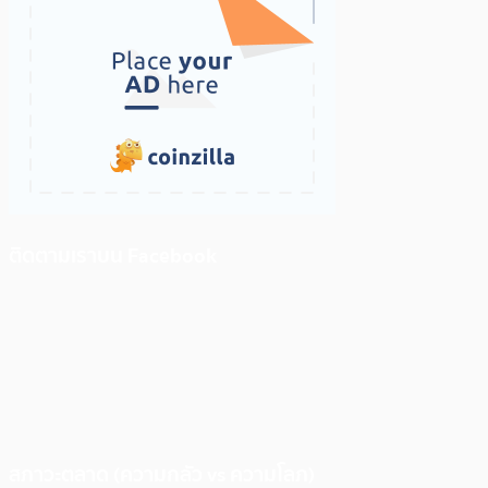
ติดตามเราบน Facebook
สภาวะตลาด (ความกลัว vs ความโลภ)