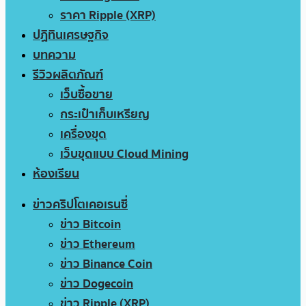
ราคา Ripple (XRP)
ปฏิทินเศรษฐกิจ
บทความ
รีวิวผลิตภัณฑ์
เว็บซื้อขาย
กระเป๋าเก็บเหรียญ
เครื่องขุด
เว็บขุดแบบ Cloud Mining
ห้องเรียน
ข่าวคริปโตเคอเรนซี่
ข่าว Bitcoin
ข่าว Ethereum
ข่าว Binance Coin
ข่าว Dogecoin
ข่าว Ripple (XRP)