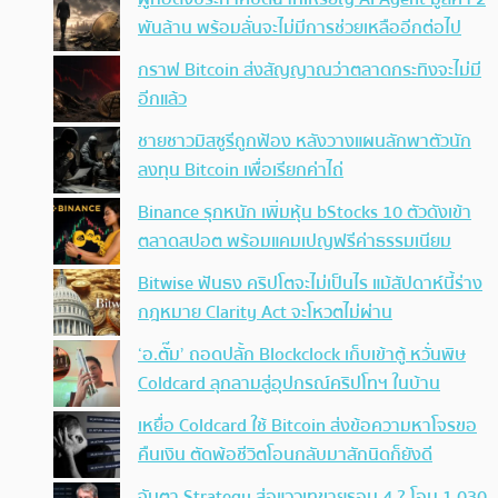
พันล้าน พร้อมลั่นจะไม่มีการช่วยเหลืออีกต่อไป
กราฟ Bitcoin ส่งสัญญาณว่าตลาดกระทิงจะไม่มี
อีกแล้ว
ชายชาวมิสซูรีถูกฟ้อง หลังวางแผนลักพาตัวนัก
ลงทุน Bitcoin เพื่อเรียกค่าไถ่
Binance รุกหนัก เพิ่มหุ้น bStocks 10 ตัวดังเข้า
ตลาดสปอต พร้อมแคมเปญฟรีค่าธรรมเนียม
Bitwise ฟันธง คริปโตจะไม่เป็นไร แม้สัปดาห์นี้ร่าง
กฎหมาย Clarity Act จะโหวตไม่ผ่าน
‘อ.ตั๊ม’ ถอดปลั้ก Blockclock เก็บเข้าตู้ หวั่นพิษ
Coldcard ลุกลามสู่อุปกรณ์คริปโทฯ ในบ้าน
เหยื่อ Coldcard ใช้ Bitcoin ส่งข้อความหาโจรขอ
คืนเงิน ตัดพ้อชีวิตโอนกลับมาสักนิดก็ยังดี
จับตา Strategy ส่อแววเทขายรอบ 4 ? โอน 1,030