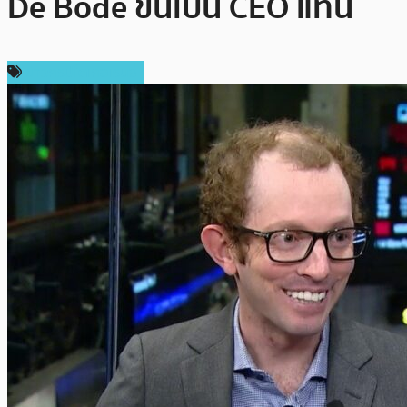
De Bode ขึ้นเป็น CEO แทน
ข่าวคริปโตเคอเรนซี่