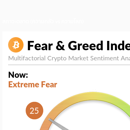
สภาวะตลาด (ความกลัว vs ความโลภ)