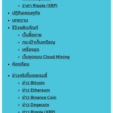
ราคา Ripple (XRP)
ปฏิทินเศรษฐกิจ
บทความ
รีวิวผลิตภัณฑ์
เว็บซื้อขาย
กระเป๋าเก็บเหรียญ
เครื่องขุด
เว็บขุดแบบ Cloud Mining
ห้องเรียน
ข่าวคริปโตเคอเรนซี่
ข่าว Bitcoin
ข่าว Ethereum
ข่าว Binance Coin
ข่าว Dogecoin
ข่าว Ripple (XRP)