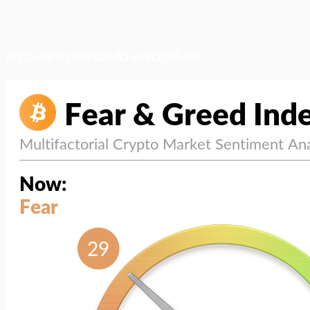
สภาวะตลาด (ความกลัว vs ความโลภ)