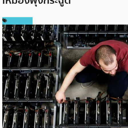
เหมืองพุ่งกระฉูด
ข่าว Bitcoin