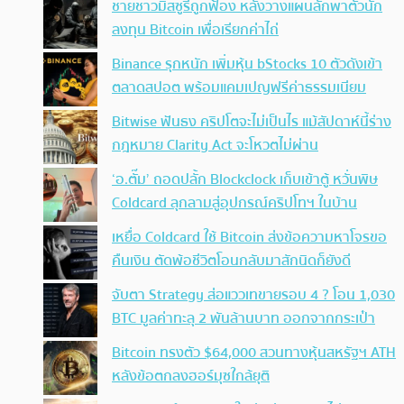
ชายชาวมิสซูรีถูกฟ้อง หลังวางแผนลักพาตัวนัก
ลงทุน Bitcoin เพื่อเรียกค่าไถ่
Binance รุกหนัก เพิ่มหุ้น bStocks 10 ตัวดังเข้า
ตลาดสปอต พร้อมแคมเปญฟรีค่าธรรมเนียม
Bitwise ฟันธง คริปโตจะไม่เป็นไร แม้สัปดาห์นี้ร่าง
กฎหมาย Clarity Act จะโหวตไม่ผ่าน
‘อ.ตั๊ม’ ถอดปลั้ก Blockclock เก็บเข้าตู้ หวั่นพิษ
Coldcard ลุกลามสู่อุปกรณ์คริปโทฯ ในบ้าน
เหยื่อ Coldcard ใช้ Bitcoin ส่งข้อความหาโจรขอ
คืนเงิน ตัดพ้อชีวิตโอนกลับมาสักนิดก็ยังดี
จับตา Strategy ส่อแววเทขายรอบ 4 ? โอน 1,030
BTC มูลค่าทะลุ 2 พันล้านบาท ออกจากกระเป๋า
Bitcoin ทรงตัว $64,000 สวนทางหุ้นสหรัฐฯ ATH
หลังข้อตกลงฮอร์มุซใกล้ยุติ