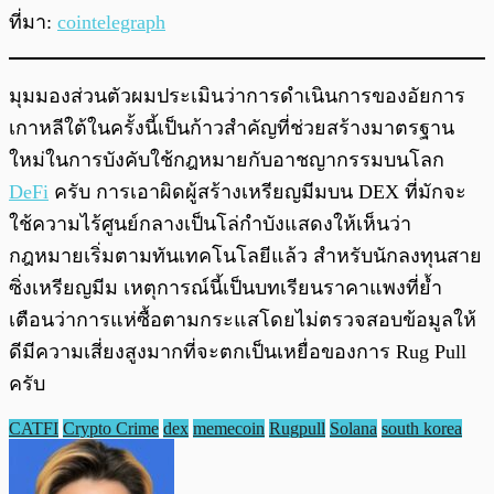
ที่มา:
cointelegraph
มุมมองส่วนตัวผมประเมินว่าการดำเนินการของอัยการ
เกาหลีใต้ในครั้งนี้เป็นก้าวสำคัญที่ช่วยสร้างมาตรฐาน
ใหม่ในการบังคับใช้กฎหมายกับอาชญากรรมบนโลก
DeFi
ครับ การเอาผิดผู้สร้างเหรียญมีมบน DEX ที่มักจะ
ใช้ความไร้ศูนย์กลางเป็นโล่กำบังแสดงให้เห็นว่า
กฎหมายเริ่มตามทันเทคโนโลยีแล้ว สำหรับนักลงทุนสาย
ซิ่งเหรียญมีม เหตุการณ์นี้เป็นบทเรียนราคาแพงที่ย้ำ
เตือนว่าการแห่ซื้อตามกระแสโดยไม่ตรวจสอบข้อมูลให้
ดีมีความเสี่ยงสูงมากที่จะตกเป็นเหยื่อของการ Rug Pull
ครับ
CATFI
Crypto Crime
dex
memecoin
Rugpull
Solana
south korea