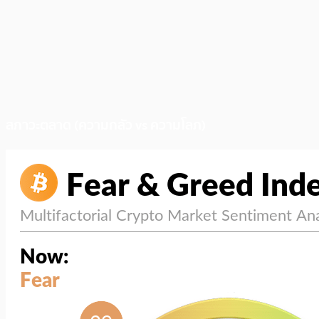
สภาวะตลาด (ความกลัว vs ความโลภ)