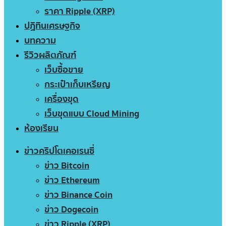
ราคา Ripple (XRP)
ปฏิทินเศรษฐกิจ
บทความ
รีวิวผลิตภัณฑ์
เว็บซื้อขาย
กระเป๋าเก็บเหรียญ
เครื่องขุด
เว็บขุดแบบ Cloud Mining
ห้องเรียน
ข่าวคริปโตเคอเรนซี่
ข่าว Bitcoin
ข่าว Ethereum
ข่าว Binance Coin
ข่าว Dogecoin
ข่าว Ripple (XRP)