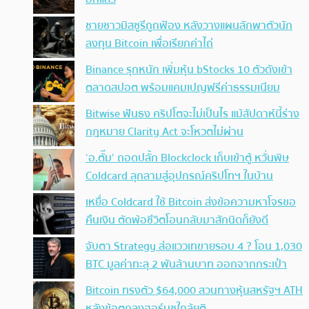
ชายชาวมิสซูรีถูกฟ้อง หลังวางแผนลักพาตัวนัก
ลงทุน Bitcoin เพื่อเรียกค่าไถ่
Binance รุกหนัก เพิ่มหุ้น bStocks 10 ตัวดังเข้า
ตลาดสปอต พร้อมแคมเปญฟรีค่าธรรมเนียม
Bitwise ฟันธง คริปโตจะไม่เป็นไร แม้สัปดาห์นี้ร่าง
กฎหมาย Clarity Act จะโหวตไม่ผ่าน
‘อ.ตั๊ม’ ถอดปลั้ก Blockclock เก็บเข้าตู้ หวั่นพิษ
Coldcard ลุกลามสู่อุปกรณ์คริปโทฯ ในบ้าน
เหยื่อ Coldcard ใช้ Bitcoin ส่งข้อความหาโจรขอ
คืนเงิน ตัดพ้อชีวิตโอนกลับมาสักนิดก็ยังดี
จับตา Strategy ส่อแววเทขายรอบ 4 ? โอน 1,030
BTC มูลค่าทะลุ 2 พันล้านบาท ออกจากกระเป๋า
Bitcoin ทรงตัว $64,000 สวนทางหุ้นสหรัฐฯ ATH
หลังข้อตกลงฮอร์มุซใกล้ยุติ