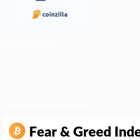
ติดตามเราบน Facebook
สภาวะตลาด (ความกลัว vs ความโลภ)