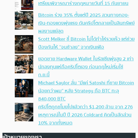
เตรียมพิจารณาร่างกฎหมายวันที่ 15 กันยายน
Bitcoin ร่วง 35% ตั้งแต่ปี 2025 สวนทางทอง-
เงิน-ทองแดงพุ่งแรง ดันคริปโตกลายเป็นสินทรัพย์
ผลงานแย่สุด
Scott Melker ชี้ Bitcoin ไม่ได้ทำให้รวยเร็ว แต่ช่วย
ป้องกันให้ “จนช้าลง” จากเงินเฟ้อ
ยอดขาย Hardware Wallet ในรัสเซียพุ่งสูง 2 เท่า
นักลงทุนแห่ถือคริปโตเอง ก่อนกฎใหม่เริ่มใช้
ก.ย.นี้
Michael Saylor ลั่น “มีแค่ Satoshi ที่ขาย Bitcoin
น้อยกว่าผม” หลัง Strategy ถือ BTC ทะลุ
840,000 BTC
คริปโตถูกขโมยไปแล้วกว่า $1,200 ล้าน จาก 276
เหตุการณ์ในปี ปี 2026 Coldcard คิดเป็นสัดส่วน
10% จากทั้งหมด
เป้าหมายของเรา