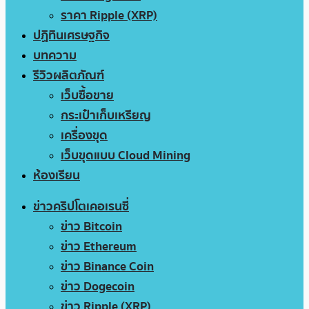
ราคา Ripple (XRP)
ปฏิทินเศรษฐกิจ
บทความ
รีวิวผลิตภัณฑ์
เว็บซื้อขาย
กระเป๋าเก็บเหรียญ
เครื่องขุด
เว็บขุดแบบ Cloud Mining
ห้องเรียน
ข่าวคริปโตเคอเรนซี่
ข่าว Bitcoin
ข่าว Ethereum
ข่าว Binance Coin
ข่าว Dogecoin
ข่าว Ripple (XRP)