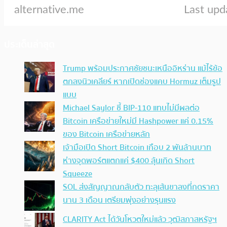
ประเด็นล่าสุด
Trump พร้อมประกาศชัยชนะเหนืออิหร่าน แม้ไร้ข้อ
ตกลงนิวเคลียร์ หากเปิดช่องแคบ Hormuz เต็มรูป
แบบ
Michael Saylor ชี้ BIP-110 แทบไม่มีผลต่อ
Bitcoin เครือข่ายใหม่มี Hashpower แค่ 0.15%
ของ Bitcoin เครือข่ายหลัก
เจ้ามือเปิด Short Bitcoin เกือบ 2 พันล้านบาท
ห่างจุดพอร์ตแตกแค่ $400 ลุ้นเกิด Short
Squeeze
SOL ส่งสัญญาณกลับตัว ทะลุเส้นขาลงที่กดราคา
นาน 3 เดือน เตรียมพุ่งอย่างรุนแรง
CLARITY Act ได้วันโหวตใหม่แล้ว วุฒิสภาสหรัฐฯ