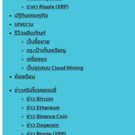
ราคา Ripple (XRP)
ปฏิทินเศรษฐกิจ
บทความ
รีวิวผลิตภัณฑ์
เว็บซื้อขาย
กระเป๋าเก็บเหรียญ
เครื่องขุด
เว็บขุดแบบ Cloud Mining
ห้องเรียน
ข่าวคริปโตเคอเรนซี่
ข่าว Bitcoin
ข่าว Ethereum
ข่าว Binance Coin
ข่าว Dogecoin
ข่าว Ripple (XRP)