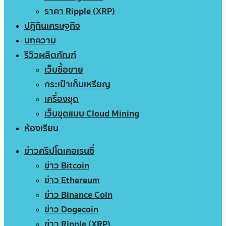
ราคา Ripple (XRP)
ปฏิทินเศรษฐกิจ
บทความ
รีวิวผลิตภัณฑ์
เว็บซื้อขาย
กระเป๋าเก็บเหรียญ
เครื่องขุด
เว็บขุดแบบ Cloud Mining
ห้องเรียน
ข่าวคริปโตเคอเรนซี่
ข่าว Bitcoin
ข่าว Ethereum
ข่าว Binance Coin
ข่าว Dogecoin
ข่าว Ripple (XRP)