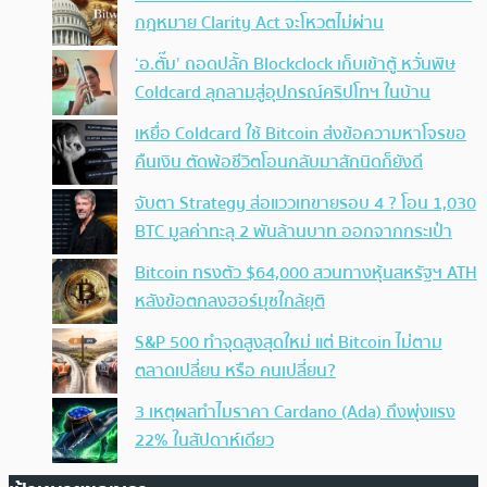
กฎหมาย Clarity Act จะโหวตไม่ผ่าน
‘อ.ตั๊ม’ ถอดปลั้ก Blockclock เก็บเข้าตู้ หวั่นพิษ
Coldcard ลุกลามสู่อุปกรณ์คริปโทฯ ในบ้าน
เหยื่อ Coldcard ใช้ Bitcoin ส่งข้อความหาโจรขอ
คืนเงิน ตัดพ้อชีวิตโอนกลับมาสักนิดก็ยังดี
จับตา Strategy ส่อแววเทขายรอบ 4 ? โอน 1,030
BTC มูลค่าทะลุ 2 พันล้านบาท ออกจากกระเป๋า
Bitcoin ทรงตัว $64,000 สวนทางหุ้นสหรัฐฯ ATH
หลังข้อตกลงฮอร์มุซใกล้ยุติ
S&P 500 ทำจุดสูงสุดใหม่ แต่ Bitcoin ไม่ตาม
ตลาดเปลี่ยน หรือ คนเปลี่ยน?
3 เหตุผลทำไมราคา Cardano (Ada) ถึงพุ่งแรง
22% ในสัปดาห์เดียว