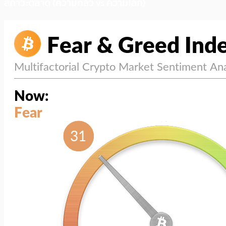
สภาวะตลาด (ความกลัว vs ความโลภ)