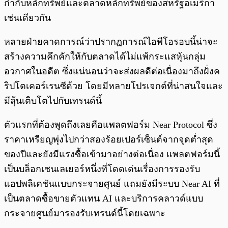
กำกับหลักทรัพย์และตลาดหลักทรัพย์ของสหรัฐอเมริกา
เช่นเดียวกัน
หลายฝ่ายคาดการณ์ว่าปรากฏการณ์ไอพีโอรอบนี้น่าจะ
สร้างความคึกคักให้กับตลาดได้ไม่แพ้กระแสหุ้นกลุ่ม
อวกาศในอดีต ซึ่งแน่นอนว่าจะส่งผลดีต่อเนื่องมาถึงฝั่งค
ริปโตเคอร์เรนซีด้วย โดยมีหลายโปรเจกต์ที่น่าสนใจและ
มีลุ้นเติบโตไปกับเทรนด์นี้
ตัวแรกที่ต้องพูดถึงเลยคือแพลตฟอร์ม Near Protocol ซึ่ง
ราคาเหรียญพุ่งไปกว่าสองร้อยเปอร์เซ็นต์จากจุดต่ำสุด
ของปีและยังมีแรงซื้อเข้ามาอย่างต่อเนื่อง แพลตฟอร์มนี้
เป็นบล็อกเชนเลเยอร์หนึ่งที่โดดเด่นเรื่องการรองรับ
แอปพลิเคชันแบบกระจายศูนย์ แถมยังมีระบบ Near AI ที่
เป็นตลาดซื้อขายตัวแทน AI และบริการคลาวด์แบบ
กระจายศูนย์มารองรับเทรนด์นี้โดยเฉพาะ