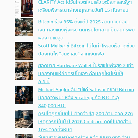
CLARITY Act ได้วันโหวตใหม่แล้ว วุฒิสภาสหรัฐฯ
เตรียมพิจารณาร่างกฎหมายวันที่ 15 กันยายน
Bitcoin ร่วง 35% ตั้งแต่ปี 2025 สวนทางทอง-
เงิน-ทองแดงพุ่งแรง ดันคริปโตกลายเป็นสินทรัพย์
ผลงานแย่สุด
Scott Melker ชี้ Bitcoin ไม่ได้ทำให้รวยเร็ว แต่ช่วย
ป้องกันให้ “จนช้าลง” จากเงินเฟ้อ
ยอดขาย Hardware Wallet ในรัสเซียพุ่งสูง 2 เท่า
นักลงทุนแห่ถือคริปโตเอง ก่อนกฎใหม่เริ่มใช้
ก.ย.นี้
Michael Saylor ลั่น “มีแค่ Satoshi ที่ขาย Bitcoin
น้อยกว่าผม” หลัง Strategy ถือ BTC ทะลุ
840,000 BTC
คริปโตถูกขโมยไปแล้วกว่า $1,200 ล้าน จาก 276
เหตุการณ์ในปี ปี 2026 Coldcard คิดเป็นสัดส่วน
10% จากทั้งหมด
จีนเทขายพันธบัตรสหรัฐฯเหลือ $659,000 ล้าน