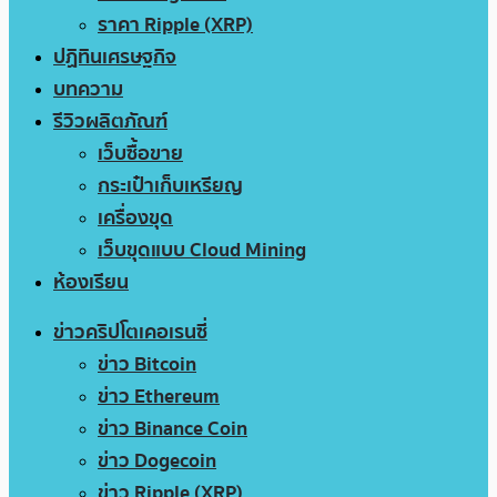
ราคา Ripple (XRP)
ปฏิทินเศรษฐกิจ
บทความ
รีวิวผลิตภัณฑ์
เว็บซื้อขาย
กระเป๋าเก็บเหรียญ
เครื่องขุด
เว็บขุดแบบ Cloud Mining
ห้องเรียน
ข่าวคริปโตเคอเรนซี่
ข่าว Bitcoin
ข่าว Ethereum
ข่าว Binance Coin
ข่าว Dogecoin
ข่าว Ripple (XRP)