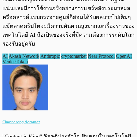
แน่นและมีการใช้งานจริงอย่างการแชร์พลังประมวลผล
หรือคลาวด์แบบกระจายศูนย์ก็ย่อมได้รับผลบวกไปเต็มๆ
แม้ตลาดคริปโตจะมีความผันผวนสูงมากแต่เรื่องราวของ
เทคโนโลยี AI ถือเป็นของจริงที่มีความต้องการระดับโลก
รองรับอยู่ครับ
AI
Akash Network
Anthropic
cryptomarket
Near Protocol
OpenAI
VeniceToken
Channarong Noramat
"Content is King" คือคติประจำใจ ชื่นชอบในเทคโนโลยี