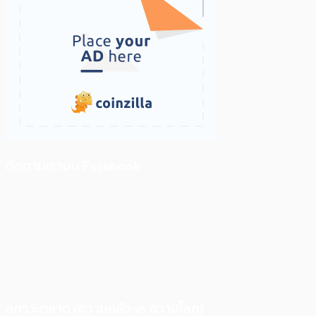
ติดตามเราบน Facebook
สภาวะตลาด (ความกลัว vs ความโลภ)