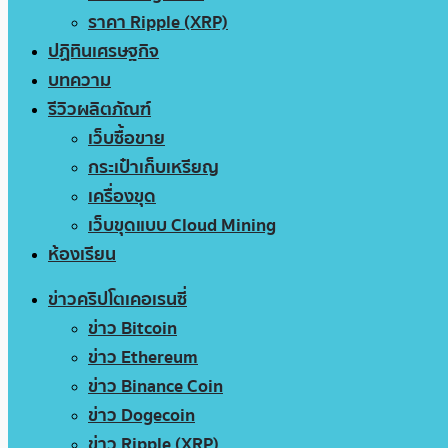
ราคา Ripple (XRP)
ปฏิทินเศรษฐกิจ
บทความ
รีวิวผลิตภัณฑ์
เว็บซื้อขาย
กระเป๋าเก็บเหรียญ
เครื่องขุด
เว็บขุดแบบ Cloud Mining
ห้องเรียน
ข่าวคริปโตเคอเรนซี่
ข่าว Bitcoin
ข่าว Ethereum
ข่าว Binance Coin
ข่าว Dogecoin
ข่าว Ripple (XRP)