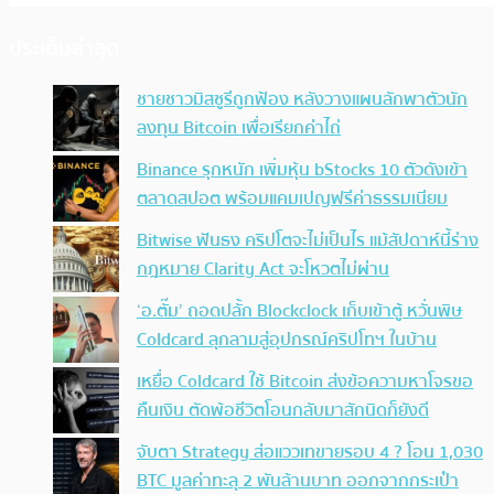
ประเด็นล่าสุด
ชายชาวมิสซูรีถูกฟ้อง หลังวางแผนลักพาตัวนัก
ลงทุน Bitcoin เพื่อเรียกค่าไถ่
Binance รุกหนัก เพิ่มหุ้น bStocks 10 ตัวดังเข้า
ตลาดสปอต พร้อมแคมเปญฟรีค่าธรรมเนียม
Bitwise ฟันธง คริปโตจะไม่เป็นไร แม้สัปดาห์นี้ร่าง
กฎหมาย Clarity Act จะโหวตไม่ผ่าน
‘อ.ตั๊ม’ ถอดปลั้ก Blockclock เก็บเข้าตู้ หวั่นพิษ
Coldcard ลุกลามสู่อุปกรณ์คริปโทฯ ในบ้าน
เหยื่อ Coldcard ใช้ Bitcoin ส่งข้อความหาโจรขอ
คืนเงิน ตัดพ้อชีวิตโอนกลับมาสักนิดก็ยังดี
จับตา Strategy ส่อแววเทขายรอบ 4 ? โอน 1,030
BTC มูลค่าทะลุ 2 พันล้านบาท ออกจากกระเป๋า