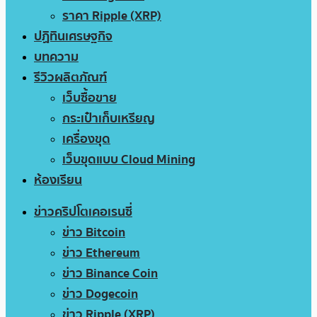
ราคา Ripple (XRP)
ปฏิทินเศรษฐกิจ
บทความ
รีวิวผลิตภัณฑ์
เว็บซื้อขาย
กระเป๋าเก็บเหรียญ
เครื่องขุด
เว็บขุดแบบ Cloud Mining
ห้องเรียน
ข่าวคริปโตเคอเรนซี่
ข่าว Bitcoin
ข่าว Ethereum
ข่าว Binance Coin
ข่าว Dogecoin
ข่าว Ripple (XRP)