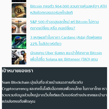
Bitcoin ทรงตัว $64,000 สวนทางหุ้นสหรัฐฯ ATH
หลังข้อตกลงฮอร์มุซใกล้ยุติ
S&P 500 ทำจุดสูงสุดใหม่ แต่ Bitcoin ไม่ตาม
ตลาดเปลี่ยน หรือ คนเปลี่ยน?
3 เหตุผลทำไมราคา Cardano (Ada) ถึงพุ่งแรง
22% ในสัปดาห์เดียว
นักลงทุน Uber รุ่นแรก แนะนำให้เทขาย Bitcoin
เพื่อไปซื้อ Solana และ Bittensor (TAO) แทน
เป้าหมายของเรา
Siam Blockchain มุ่งมั่นที่จะช่วยนำเสนอสารเกี่ยวกับ
Cryptocurrency และเทคโนโลยีบล็อกเชนเพื่อคนไทย ในภาษาไทย เรา
รวบรวมข้อมูลส่วนใหญ่จากเว็บไซต์และเว็บบอร์ดต่างประเทศและนำมา
แปลส่งตรงถึงฟีดคุณ