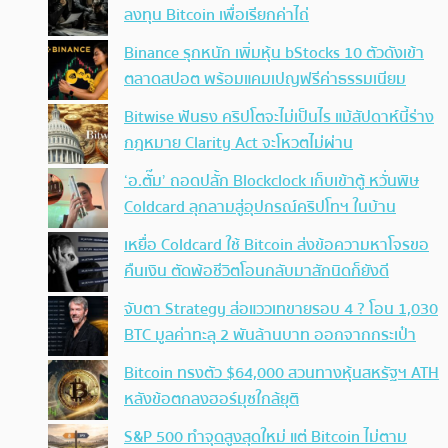
ลงทุน Bitcoin เพื่อเรียกค่าไถ่
Binance รุกหนัก เพิ่มหุ้น bStocks 10 ตัวดังเข้า
ตลาดสปอต พร้อมแคมเปญฟรีค่าธรรมเนียม
Bitwise ฟันธง คริปโตจะไม่เป็นไร แม้สัปดาห์นี้ร่าง
กฎหมาย Clarity Act จะโหวตไม่ผ่าน
‘อ.ตั๊ม’ ถอดปลั้ก Blockclock เก็บเข้าตู้ หวั่นพิษ
Coldcard ลุกลามสู่อุปกรณ์คริปโทฯ ในบ้าน
เหยื่อ Coldcard ใช้ Bitcoin ส่งข้อความหาโจรขอ
คืนเงิน ตัดพ้อชีวิตโอนกลับมาสักนิดก็ยังดี
จับตา Strategy ส่อแววเทขายรอบ 4 ? โอน 1,030
BTC มูลค่าทะลุ 2 พันล้านบาท ออกจากกระเป๋า
Bitcoin ทรงตัว $64,000 สวนทางหุ้นสหรัฐฯ ATH
หลังข้อตกลงฮอร์มุซใกล้ยุติ
S&P 500 ทำจุดสูงสุดใหม่ แต่ Bitcoin ไม่ตาม