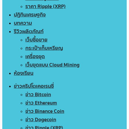
ราคา Ripple (XRP)
ปฏิทินเศรษฐกิจ
บทความ
รีวิวผลิตภัณฑ์
เว็บซื้อขาย
กระเป๋าเก็บเหรียญ
เครื่องขุด
เว็บขุดแบบ Cloud Mining
ห้องเรียน
ข่าวคริปโตเคอเรนซี่
ข่าว Bitcoin
ข่าว Ethereum
ข่าว Binance Coin
ข่าว Dogecoin
ข่าว Ripple (XRP)