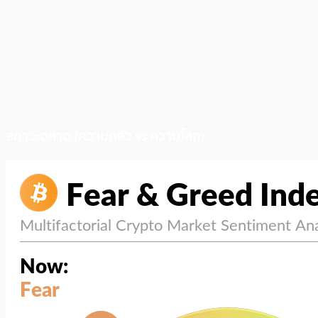
สภาวะตลาด (ความกลัว vs ความโลภ)