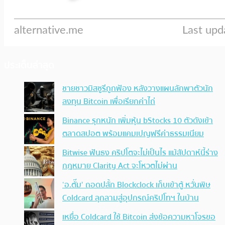
ประเด็นล่าสุด
ชายชาวมิสซูรีถูกฟ้อง หลังวางแผนลักพาตัวนัก
ลงทุน Bitcoin เพื่อเรียกค่าไถ่
Binance รุกหนัก เพิ่มหุ้น bStocks 10 ตัวดังเข้า
ตลาดสปอต พร้อมแคมเปญฟรีค่าธรรมเนียม
Bitwise ฟันธง คริปโตจะไม่เป็นไร แม้สัปดาห์นี้ร่าง
กฎหมาย Clarity Act จะโหวตไม่ผ่าน
‘อ.ตั๊ม’ ถอดปลั้ก Blockclock เก็บเข้าตู้ หวั่นพิษ
Coldcard ลุกลามสู่อุปกรณ์คริปโทฯ ในบ้าน
เหยื่อ Coldcard ใช้ Bitcoin ส่งข้อความหาโจรขอ