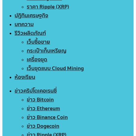
ราคา Ripple (XRP)
ปฏิทินเศรษฐกิจ
บทความ
รีวิวผลิตภัณฑ์
เว็บซื้อขาย
กระเป๋าเก็บเหรียญ
เครื่องขุด
เว็บขุดแบบ Cloud Mining
ห้องเรียน
ข่าวคริปโตเคอเรนซี่
ข่าว Bitcoin
ข่าว Ethereum
ข่าว Binance Coin
ข่าว Dogecoin
ข่าว Ripple (XRP)