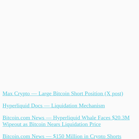
Max Crypto — Large Bitcoin Short Position (X post)
Hyperliquid Docs — Liquidation Mechanism
Bitcoin.com News — Hyperliquid Whale Faces $20.3M
Wipeout as Bitcoin Nears Liquidation Price
Bitcoin.com News — $150 Million in Crypto Shorts