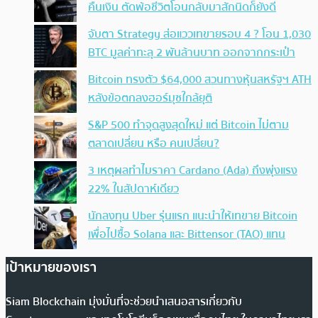
คืนเงิน ตัดพ้อชีวิตโอนกลับมาสักนิดก็ยังดี
จับตา Strategy ส่อแววเทขายรอบ 4 ? โอน 1,030
BTC มูลค่าทะลุ 2 พันล้านบาท ออกจากกระเป๋า
Bitcoin ทรงตัว $64,000 สวนทางหุ้นสหรัฐฯ ATH
หลังข้อตกลงฮอร์มุซใกล้ยุติ
S&P 500 ทำจุดสูงสุดใหม่ แต่ Bitcoin ไม่ตาม
ตลาดเปลี่ยน หรือ คนเปลี่ยน?
3 เหตุผลทำไมราคา Cardano (Ada) ถึงพุ่งแรง
22% ในสัปดาห์เดียว
นักลงทุน Uber รุ่นแรก แนะนำให้เทขาย Bitcoin
เพื่อไปซื้อ Solana และ Bittensor (TAO) แทน
เป้าหมายของเรา
Siam Blockchain มุ่งมั่นที่จะช่วยนำเสนอสารเกี่ยวกับ