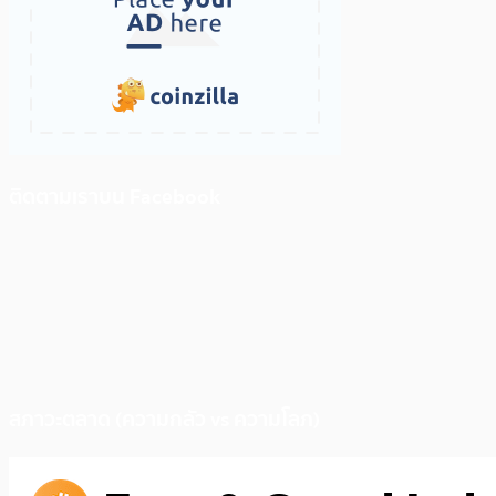
ติดตามเราบน Facebook
สภาวะตลาด (ความกลัว vs ความโลภ)