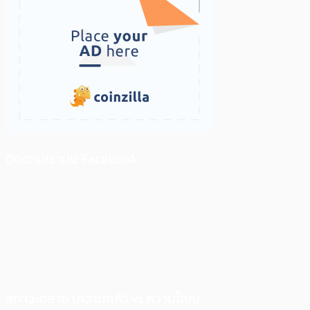
ติดตามเราบน Facebook
สภาวะตลาด (ความกลัว vs ความโลภ)