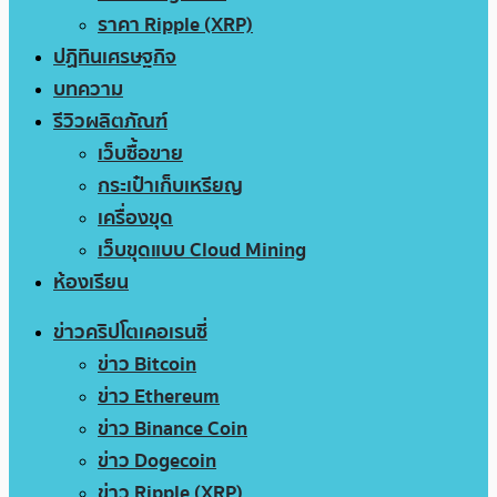
ราคา Ripple (XRP)
ปฏิทินเศรษฐกิจ
บทความ
รีวิวผลิตภัณฑ์
เว็บซื้อขาย
กระเป๋าเก็บเหรียญ
เครื่องขุด
เว็บขุดแบบ Cloud Mining
ห้องเรียน
ข่าวคริปโตเคอเรนซี่
ข่าว Bitcoin
ข่าว Ethereum
ข่าว Binance Coin
ข่าว Dogecoin
ข่าว Ripple (XRP)