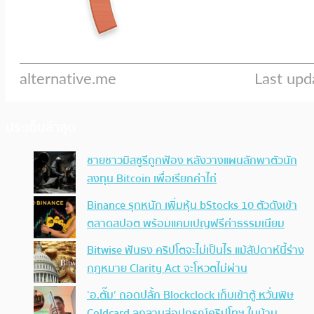
ประเด็นล่าสุด
ชายชาวมิสซูรีถูกฟ้อง หลังวางแผนลักพาตัวนัก
ลงทุน Bitcoin เพื่อเรียกค่าไถ่
Binance รุกหนัก เพิ่มหุ้น bStocks 10 ตัวดังเข้า
ตลาดสปอต พร้อมแคมเปญฟรีค่าธรรมเนียม
Bitwise ฟันธง คริปโตจะไม่เป็นไร แม้สัปดาห์นี้ร่าง
กฎหมาย Clarity Act จะโหวตไม่ผ่าน
‘อ.ตั๊ม’ ถอดปลั้ก Blockclock เก็บเข้าตู้ หวั่นพิษ
Coldcard ลุกลามสู่อุปกรณ์คริปโทฯ ในบ้าน