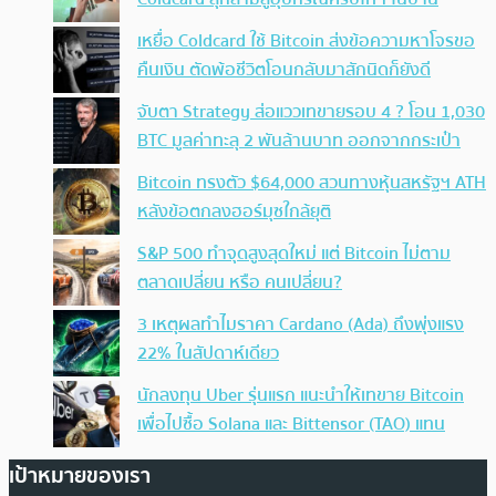
เหยื่อ Coldcard ใช้ Bitcoin ส่งข้อความหาโจรขอ
คืนเงิน ตัดพ้อชีวิตโอนกลับมาสักนิดก็ยังดี
จับตา Strategy ส่อแววเทขายรอบ 4 ? โอน 1,030
BTC มูลค่าทะลุ 2 พันล้านบาท ออกจากกระเป๋า
Bitcoin ทรงตัว $64,000 สวนทางหุ้นสหรัฐฯ ATH
หลังข้อตกลงฮอร์มุซใกล้ยุติ
S&P 500 ทำจุดสูงสุดใหม่ แต่ Bitcoin ไม่ตาม
ตลาดเปลี่ยน หรือ คนเปลี่ยน?
3 เหตุผลทำไมราคา Cardano (Ada) ถึงพุ่งแรง
22% ในสัปดาห์เดียว
นักลงทุน Uber รุ่นแรก แนะนำให้เทขาย Bitcoin
เพื่อไปซื้อ Solana และ Bittensor (TAO) แทน
เป้าหมายของเรา